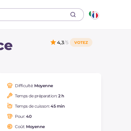
ce
4,3
/5
Difficulté:
Moyenne
Temps de préparation:
2 h
Temps de cuisson:
45 min
Pour:
40
Coût:
Moyenne