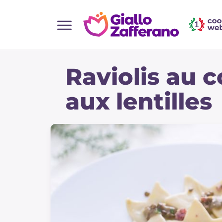
Home
Raviolis au 
Toutes les recettes
Aperitifs
aux lentilles
Salades
Plats principaux
Boissons et rafraîchissements
Desserts
Accompagnement
Pizzas et focaccia
Gateaux et patisserie