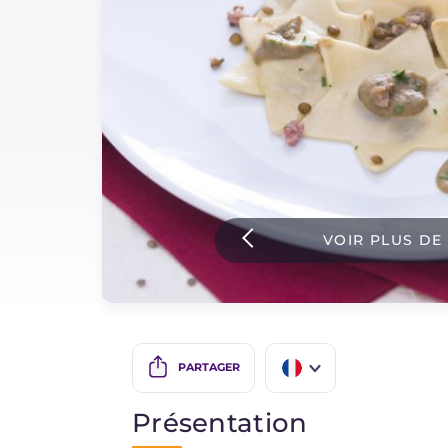
Sauces
Dernieres recettes
IT Website
Facebook
Instagram
VOIR PLUS DE
TikTok
YouTube
PARTAGER
IT
Présentation
EN