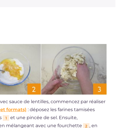
avec sauce de lentilles, commencez par réaliser
 et formats)
: déposez les farines tamisées
fs
et une pincée de sel. Ensuite,
1
s en mélangeant avec une fourchette
, en
2