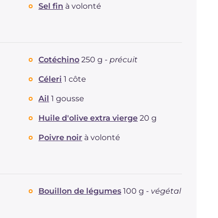
Sel fin
à volonté
Cotéchino
250 g -
précuit
Céleri
1 côte
Ail
1 gousse
Huile d'olive extra vierge
20 g
Poivre noir
à volonté
Bouillon de légumes
100 g -
végétal