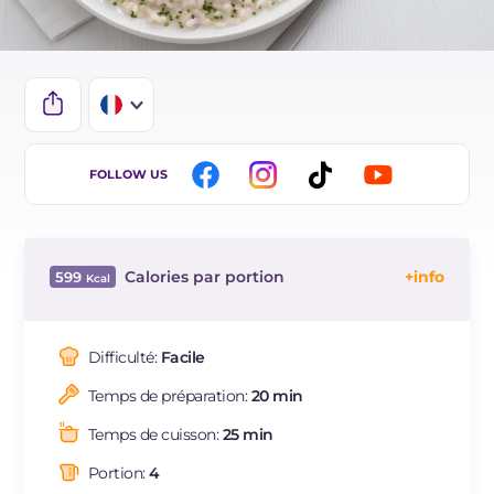
IT
FOLLOW US
EN
DE
Calories par portion
599
ES
Énergie
Kcal
599
BR
Glucides
g
75.4
Difficulté:
Facile
NL
Dont sucres
g
5.3
Temps de préparation:
20 min
Protéine
g
22.1
Graisses
g
20.4
Temps de cuisson:
25 min
dont acides gras saturés
g
10.51
Portion:
4
Fibre
g
1.5