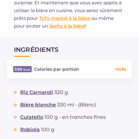
surprise. Et maintenant que vous avez appris à
utiliser la bière en cuisine, vous serez sûrement
prêts pour
Tofu mariné à la bière
ou même
pour siroter un
Spritz à la bière
!
INGRÉDIENTS
Calories par portion
599
Énergie
Kcal
599
Glucides
g
75.4
Riz Carnaroli
320 g
Dont sucres
g
5.3
Protéine
g
22.1
Bière blanche
330 ml -
(Blanc)
Graisses
g
20.4
Culatello
100 g -
en tranches fines
dont acides gras saturés
g
10.51
Fibre
g
1.5
Robiola
100 g
Cholestérol
mg
66