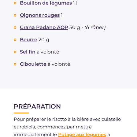
Bouillon de légumes
1 l
Sodium
mg
1544
Oignons rouges
1
Grana Padano AOP
50 g -
(à râper)
Beurre
20 g
Sel fin
à volonté
Ciboulette
à volonté
PRÉPARATION
Pour préparer le risotto à la bière avec culatello
et robiola, commencez par mettre
immédiatement le
Potage aux légumes
à