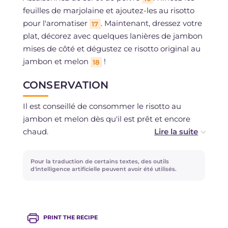
feuilles de marjolaine et ajoutez-les au risotto
pour l'aromatiser
. Maintenant, dressez votre
17
plat, décorez avec quelques lanières de jambon
mises de côté et dégustez ce risotto original au
jambon et melon
!
18
CONSERVATION
Il est conseillé de consommer le risotto au
jambon et melon dès qu'il est prêt et encore
chaud.
Il est possible de le conserver au réfrigérateur
Pour la traduction de certains textes, des outils
dans un récipient hermétiquement fermé
d'intelligence artificielle peuvent avoir été utilisés.
pendant au maximum 2 jours.
La congélation est déconseillée.
PRINT THE RECIPE