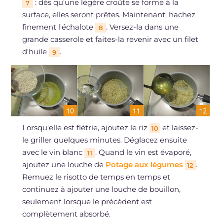
: dès qu'une légère croûte se forme à la
7
surface, elles seront prêtes. Maintenant, hachez
finement l'échalote
. Versez-la dans une
8
grande casserole et faites-la revenir avec un filet
d'huile
.
9
Lorsqu'elle est flétrie, ajoutez le riz
et laissez-
10
le griller quelques minutes. Déglacez ensuite
avec le vin blanc
. Quand le vin est évaporé,
11
ajoutez une louche de
Potage aux légumes
.
12
Remuez le risotto de temps en temps et
continuez à ajouter une louche de bouillon,
seulement lorsque le précédent est
complètement absorbé.