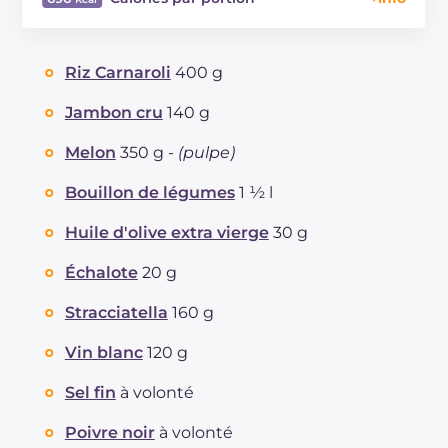
Énergie
Kcal
696
Glucides
g
87.7
Riz Carnaroli
400 g
Dont sucres
g
8.1
Protéine
g
22.2
Jambon cru
140 g
Graisses
g
26.4
Melon
350 g -
(pulpe)
dont acides gras saturés
g
9.81
Fibre
g
3.4
Bouillon de légumes
1 ½ l
Cholestérol
mg
52
Huile d'olive extra vierge
30 g
Sodium
mg
1711
Échalote
20 g
Stracciatella
160 g
Vin blanc
120 g
Sel fin
à volonté
Poivre noir
à volonté