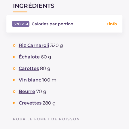
INGRÉDIENTS
Calories par portion
578
Énergie
Kcal
578
Glucides
g
74.7
Riz Carnaroli
320 g
Dont sucres
g
4.9
Protéine
g
10.3
Échalote
60 g
Graisses
g
24.7
Carottes
80 g
dont acides gras saturés
g
11.42
Fibre
g
2.9
Vin blanc
100 ml
Cholestérol
mg
90
Beurre
70 g
Sodium
mg
381
Crevettes
280 g
POUR LE FUMET DE POISSON