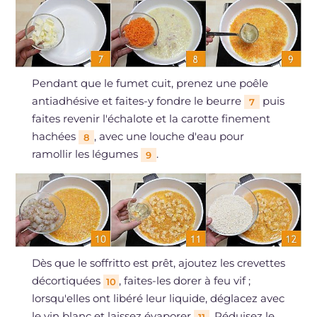
Pendant que le fumet cuit, prenez une poêle
antiadhésive et faites-y fondre le beurre
puis
7
faites revenir l'échalote et la carotte finement
hachées
, avec une louche d'eau pour
8
ramollir les légumes
.
9
Dès que le soffritto est prêt, ajoutez les crevettes
décortiquées
, faites-les dorer à feu vif ;
10
lorsqu'elles ont libéré leur liquide, déglacez avec
le vin blanc et laissez évaporer
. Réduisez le