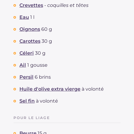
Crevettes
-
coquilles et têtes
Eau
1 l
Oignons
60 g
Carottes
30 g
Céleri
30 g
Ail
1 gousse
Persil
6 brins
Huile d'olive extra vierge
à volonté
Sel fin
à volonté
POUR LE LIAGE
Beurre
15 g