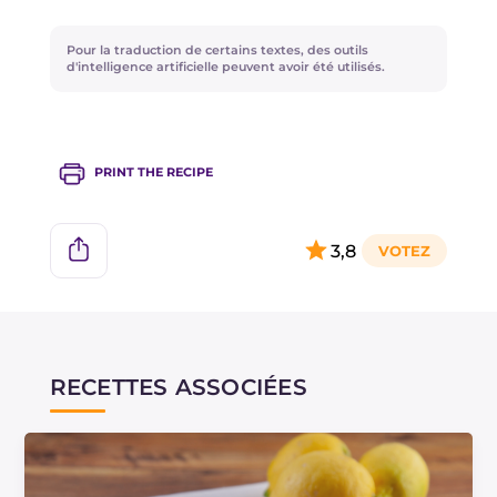
aimez les saveurs fortes et souhaitez l'enrichir,
vous pouvez ajouter de la purée ou du
Pour la traduction de certains textes, des outils
concentré de tomates.
d'intelligence artificielle peuvent avoir été utilisés.
PRINT THE RECIPE
3,8
RECETTES ASSOCIÉES