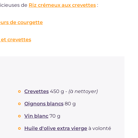
icieuses de
Riz crémeux aux crevettes
:
leurs de courgette
 et crevettes
Crevettes
450 g -
(à nettoyer)
Oignons blancs
80 g
Vin blanc
70 g
Huile d'olive extra vierge
à volonté