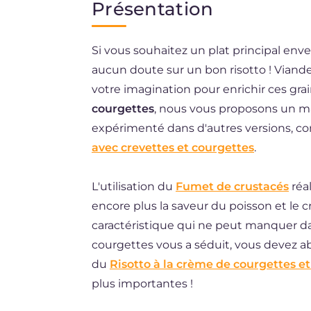
Présentation
EN
Si vous souhaitez un plat principal env
DE
aucun doute sur un bon risotto ! Viand
BR
votre imagination pour enrichir ces grai
ES
courgettes
, nous vous proposons un ma
expérimenté dans d'autres versions, c
NL
avec crevettes et courgettes
.
L'utilisation du
Fumet de crustacés
réa
encore plus la saveur du poisson et le c
caractéristique qui ne peut manquer dans
courgettes vous a séduit, vous devez 
du
Risotto à la crème de courgettes et
plus importantes !