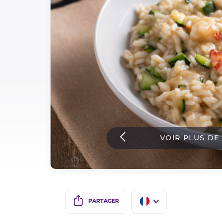
Sauces
Dernieres recettes
IT Website
Facebook
Instagram
VOIR PLUS DE
TikTok
YouTube
PARTAGER
IT