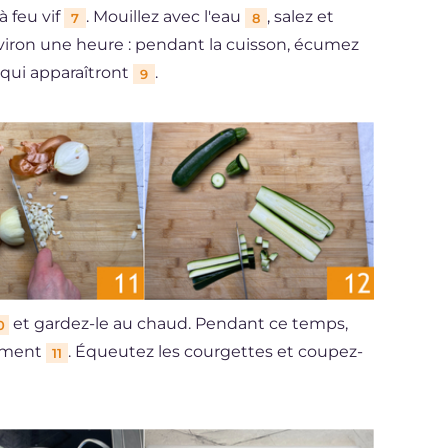
 feu vif
. Mouillez avec l'eau
, salez et
7
8
iron une heure : pendant la cuisson, écumez
 qui apparaîtront
.
9
et gardez-le au chaud. Pendant ce temps,
0
nement
. Équeutez les courgettes et coupez-
11