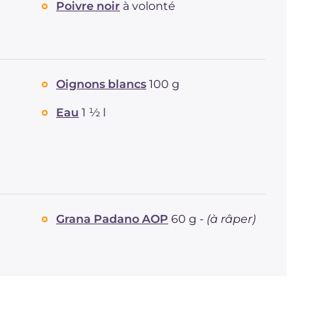
Poivre noir
à volonté
Oignons blancs
100 g
Eau
1 ½ l
Grana Padano AOP
60 g -
(à râper)