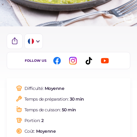
IT
FOLLOW US
EN
ES
Difficulté:
Moyenne
BR
Temps de préparation:
30 min
DE
Temps de cuisson:
50 min
NL
Portion:
2
Coût:
Moyenne