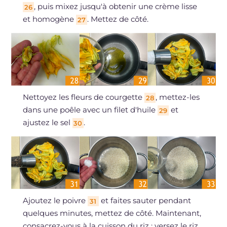
, puis mixez jusqu'à obtenir une crème lisse
26
et homogène
. Mettez de côté.
27
Nettoyez les fleurs de courgette
, mettez-les
28
dans une poêle avec un filet d'huile
et
29
ajustez le sel
.
30
Ajoutez le poivre
et faites sauter pendant
31
quelques minutes, mettez de côté. Maintenant,
consacrez-vous à la cuisson du riz : versez le riz