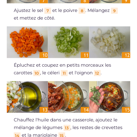
Ajustez le sel
et le poivre
. Mélangez
7
8
9
et mettez de côté.
Épluchez et coupez en petits morceaux les
carottes
, le céleri
et l'oignon
.
10
11
12
Chauffez l'huile dans une casserole, ajoutez le
mélange de légumes
, les restes de crevettes
13
et la marjolaine
.
14
15