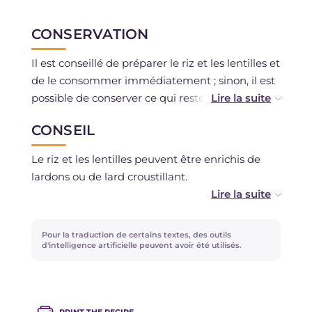
CONSERVATION
Il est conseillé de préparer le riz et les lentilles et
de le consommer immédiatement ; sinon, il est
possible de conserver ce qui reste au
réfrigérateur pendant un jour au maximum.
CONSEIL
Le riz et les lentilles peuvent être enrichis de
lardons ou de lard croustillant.
Pour lier le riz, vous pouvez aussi envisager
l'ajout d'autres fromages, les fromages de
Pour la traduction de certains textes, des outils
montagne, qu'ils soient affinés ou frais et
d'intelligence artificielle peuvent avoir été utilisés.
fondants, feront des merveilles. Vous pouvez
ajouter de l'huile à cru ou un morceau de
beurre.
PRINT THE RECIPE