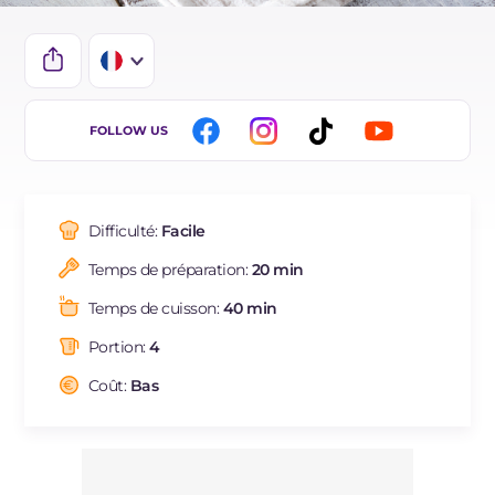
IT
FOLLOW US
EN
DE
Difficulté:
Facile
ES
Temps de préparation:
20 min
BR
Temps de cuisson:
40 min
NL
Portion:
4
Coût:
Bas