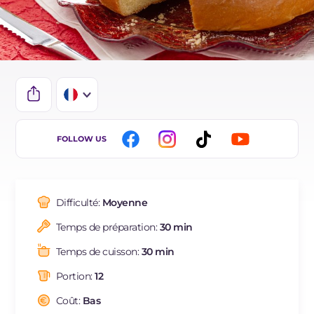
IT
FOLLOW US
EN
ES
Difficulté:
Moyenne
BR
Temps de préparation:
30 min
DE
Temps de cuisson:
30 min
NL
Portion:
12
Coût:
Bas