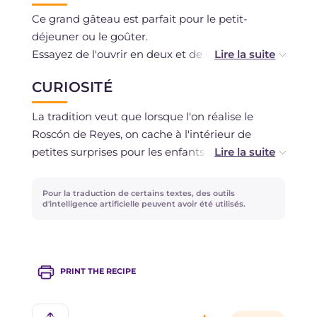
l'utiliser, décongelez-la à température ambiante
Ce grand gâteau est parfait pour le petit-
et laissez-la de nouveau lever le temps
déjeuner ou le goûter.
nécessaire pour qu'elle regagne du volume.
Essayez de l'ouvrir en deux et de le garnir de
crème fouettée ou d'une mousse au chocolat.
CURIOSITÉ
La tradition veut que lorsque l'on réalise le
Roscón de Reyes, on cache à l'intérieur de
petites surprises pour les enfants (une pièce,
une figurine, des boucles d'oreilles...), ou bien
une fève blanche ou noire. Celui qui trouve la
Pour la traduction de certains textes, des outils
fève sera obligé de payer le gâteau !
d'intelligence artificielle peuvent avoir été utilisés.
PRINT THE RECIPE