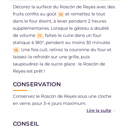
Décorez la surface du Roscón de Reyes avec des
fruits confits au goût
et remettez le tout
16
dans le four éteint, à lever pendant 2 heures
supplémentaires. Lorsque le gâteau a doublé
de volume
, faites-le cuire dans un four
17
statique à 180°, pendant au moins 30 minutes
. Une fois cuit, retirez la couronne du four et
18
laissez-la refroidir sur une grille, puis
saupoudrez-la de sucre glace : le Roscón de
Reyes est prêt !
CONSERVATION
Conservez le Roscón de Reyes sous une cloche
en verre, pour 3-4 jours maximum.
Il est possible de congeler la pâte du Roscón
CONSEIL
après l'avoir fait lever. Lorsque vous souhaitez