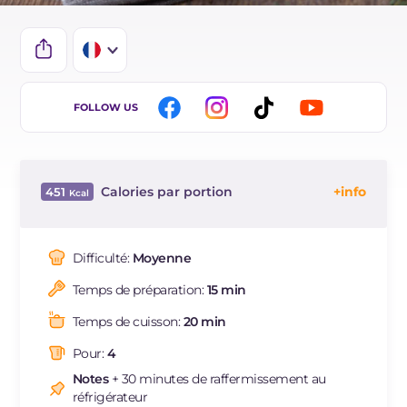
IT
FOLLOW US
EN
BR
Calories par portion
451
ES
Énergie
Kcal
451
DE
Glucides
g
24.1
Difficulté:
Moyenne
NL
Dont sucres
g
11.6
Temps de préparation:
15 min
Protéine
g
14.6
Graisses
g
29.2
Temps de cuisson:
20 min
dont acides gras saturés
g
11.42
Pour:
4
Fibre
g
3.6
Notes
+ 30 minutes de raffermissement au
Cholestérol
mg
54
réfrigérateur