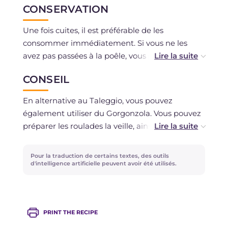
CONSERVATION
Une fois cuites, il est préférable de les
consommer immédiatement. Si vous ne les
avez pas passées à la poêle, vous pouvez les
conserver au réfrigérateur roulées pendant 2
CONSEIL
jours au maximum. La congélation est
déconseillée.
En alternative au Taleggio, vous pouvez
également utiliser du Gorgonzola. Vous pouvez
préparer les roulades la veille, ainsi elles se
raffermiront mieux au réfrigérateur.
Pour la traduction de certains textes, des outils
d'intelligence artificielle peuvent avoir été utilisés.
PRINT THE RECIPE