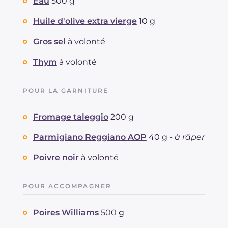
dont acides gras saturés
Eau
500 g
g
11.42
Fibre
g
3.6
Huile d'olive extra vierge
10 g
Cholestérol
mg
54
Sodium
mg
1087
Gros sel
à volonté
Thym
à volonté
POUR LA GARNITURE
Fromage taleggio
200 g
Parmigiano Reggiano AOP
40 g -
à râper
Poivre noir
à volonté
POUR ACCOMPAGNER
Poires Williams
500 g