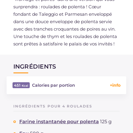
surprendra : roulades de polenta ! Cœur
fondant de Taleggio et Parmesan enveloppé
dans une douce enveloppe de polenta servie
avec des tranches croquantes de poires au vin.
Une touche de thym et les roulades de polenta
sont prêtes à satisfaire le palais de vos invités !
INGRÉDIENTS
Calories par portion
451
Énergie
Kcal
451
Glucides
g
24.1
INGRÉDIENTS POUR 4 ROULADES
Dont sucres
g
11.6
Protéine
g
14.6
Farine instantanée pour polenta
125 g
Graisses
g
29.2