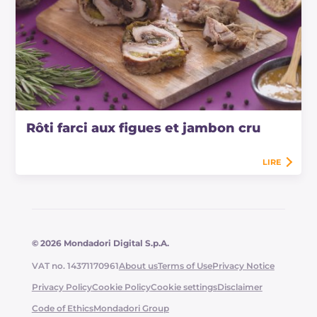
Rôti farci aux figues et jambon cru
LIRE
© 2026 Mondadori Digital S.p.A.
VAT no. 14371170961
About us
Terms of Use
Privacy Notice
Privacy Policy
Cookie Policy
Cookie settings
Disclaimer
Code of Ethics
Mondadori Group