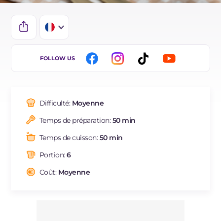
IT
FOLLOW US
EN
DE
Difficulté:
Moyenne
ES
Temps de préparation:
50 min
BR
Temps de cuisson:
50 min
NL
Portion:
6
Coût:
Moyenne