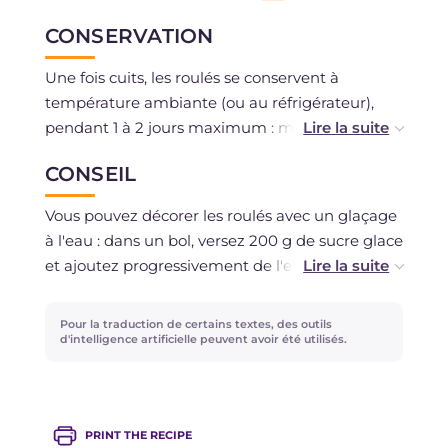
CONSERVATION
Une fois cuits, les roulés se conservent à
température ambiante (ou au réfrigérateur),
pendant 1 à 2 jours maximum : mais dans ce
cas, il serait préférable de ne pas les glacer à
CONSEIL
l'avance.
Vous pouvez décorer les roulés avec un glaçage
à l'eau : dans un bol, versez 200 g de sucre glace
et ajoutez progressivement de l'eau à
température ambiante, juste assez pour obtenir
un glaçage lisse et sans grumeaux.
Pour la traduction de certains textes, des outils
d'intelligence artificielle peuvent avoir été utilisés.
PRINT THE RECIPE