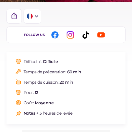
IT
FOLLOW US
EN
DE
Difficulté:
Difficile
ES
Temps de préparation:
60 min
BR
Temps de cuisson:
20 min
NL
Pour:
12
Coût:
Moyenne
Notes
+ 3 heures de levée