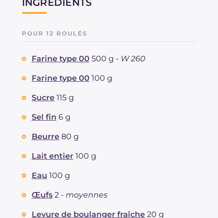
INGRÉDIENTS
POUR 12 ROULÉS
Farine type 00
500 g -
W 260
Farine type 00
100 g
Sucre
115 g
Sel fin
6 g
Beurre
80 g
Lait entier
100 g
Eau
100 g
Œufs
2 -
moyennes
Levure de boulanger fraîche
20 g