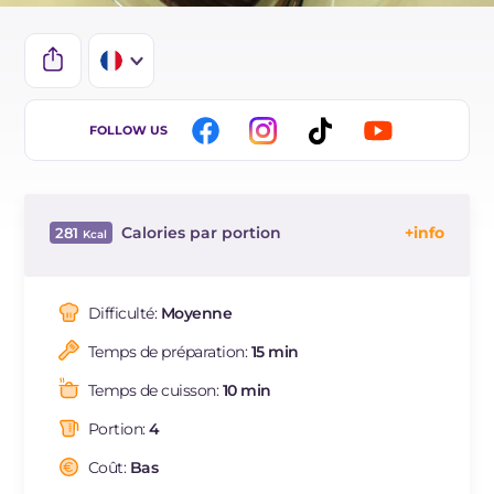
IT
FOLLOW US
EN
DE
Calories par portion
281
ES
Énergie
Kcal
281
BR
Glucides
g
32.6
Difficulté:
Moyenne
NL
Dont sucres
g
32.6
Temps de préparation:
15 min
Protéine
g
4.3
Graisses
g
12.6
Temps de cuisson:
10 min
dont acides gras saturés
g
6.02
Portion:
4
Fibre
g
0.3
Cholestérol
Coût:
Bas
mg
267