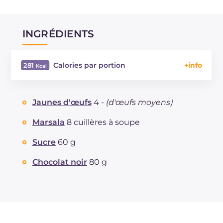
INGRÉDIENTS
Calories par portion
281
Énergie
Kcal
281
Glucides
g
32.6
Jaunes d'œufs
4 -
(d'œufs moyens)
Dont sucres
g
32.6
Protéine
g
4.3
Marsala
8 cuillères à soupe
Graisses
g
12.6
Sucre
60 g
dont acides gras saturés
g
6.02
Fibre
g
0.3
Chocolat noir
80 g
Cholestérol
mg
267
Sodium
mg
12