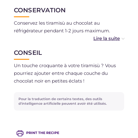
CONSERVATION
Conservez les tiramisù au chocolat au
réfrigérateur pendant 1-2 jours maximum.
Ils peuvent être congelés pendant environ 1
CONSEIL
mois.
Un touche croquante à votre tiramisù ? Vous
pourriez ajouter entre chaque couche du
chocolat noir en petites éclats !
Pour la traduction de certains textes, des outils
d'intelligence artificielle peuvent avoir été utilisés.
PRINT THE RECIPE