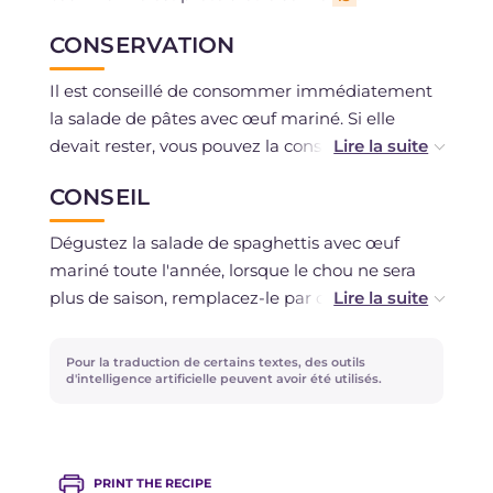
CONSERVATION
Il est conseillé de consommer immédiatement
la salade de pâtes avec œuf mariné. Si elle
devait rester, vous pouvez la conserver au
réfrigérateur pendant un jour maximum. La
CONSEIL
congélation est déconseillée.
Dégustez la salade de spaghettis avec œuf
mariné toute l'année, lorsque le chou ne sera
plus de saison, remplacez-le par des artichauts,
des poivrons ou d'autres légumes croquants!
Pour la traduction de certains textes, des outils
Pour l'œuf mariné, considérez que la marinade
d'intelligence artificielle peuvent avoir été utilisés.
sous sel (et sucre) peut aller de 4 heures
minimum à plusieurs jours, en fonction de la
consistance que vous souhaitez obtenir. Plus la
PRINT THE RECIPE
marinade sera longue, plus l'œuf sera ferme,