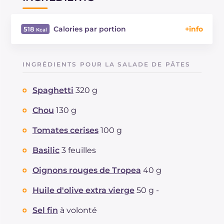
Calories par portion
518
Énergie
Kcal
518
Glucides
g
74.2
INGRÉDIENTS POUR LA SALADE DE PÂTES
Dont sucres
g
10.1
Protéine
g
13.1
Spaghetti
320 g
Graisses
g
18.8
dont acides gras saturés
Chou
130 g
g
3.86
Fibre
g
3.3
Tomates cerises
100 g
Cholestérol
mg
268
Sodium
mg
1993
Basilic
3 feuilles
Oignons rouges de Tropea
40 g
Huile d'olive extra vierge
50 g -
Sel fin
à volonté