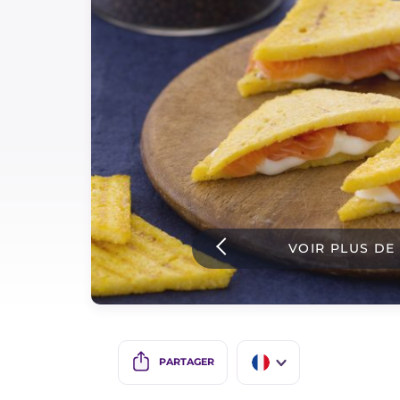
Sauces
Dernieres recettes
IT Website
Facebook
Instagram
VOIR PLUS DE
TikTok
YouTube
PARTAGER
IT