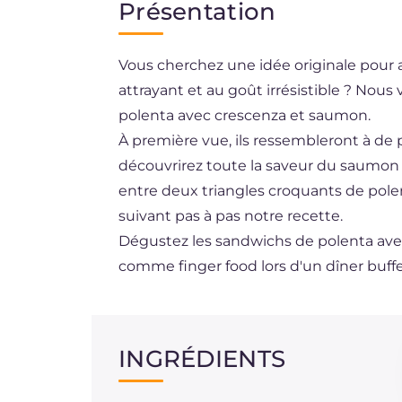
Présentation
EN
Vous cherchez une idée originale pour a
DE
attrayant et au goût irrésistible ? Nou
ES
polenta avec crescenza et saumon.
BR
À première vue, ils ressembleront à de 
découvrirez toute la saveur du saumon
NL
entre deux triangles croquants de polent
suivant pas à pas notre recette.
Dégustez les sandwichs de polenta ave
comme finger food lors d'un dîner buffe
INGRÉDIENTS