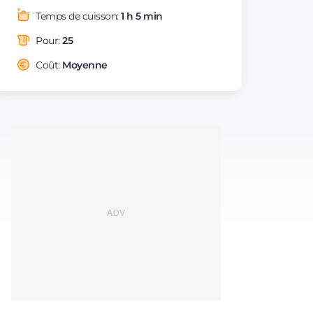
Graisses
g
4.6
Temps de cuisson:
1 h 5 min
dont acides gras
g
2.04
saturés
Pour:
25
Fibre
g
0.3
Coût:
Moyenne
Cholestérol
mg
10
Sodium
mg
214