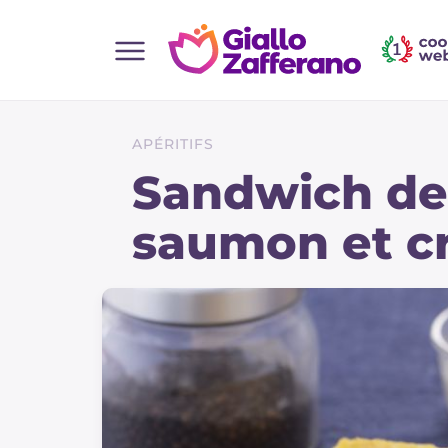
Home
Toutes les recettes
APÉRITIFS
Aperitifs
Sandwich de
Salades
saumon et c
Plats principaux
Boissons et rafraîchissements
Desserts
Accompagnement
Pizzas et focaccia
Gateaux et patisserie