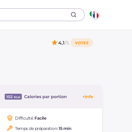
4,1
/5
Calories par portion
102
Énergie
Kcal
102
Glucides
g
10.4
Difficulté:
Facile
Dont sucres
g
0.5
Temps de préparation:
15 min
Protéine
g
4.7