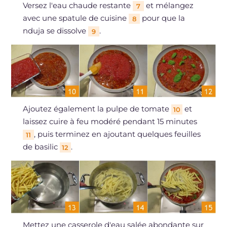
Versez l'eau chaude restante
et mélangez
7
avec une spatule de cuisine
pour que la
8
nduja se dissolve
.
9
Ajoutez également la pulpe de tomate
et
10
laissez cuire à feu modéré pendant 15 minutes
, puis terminez en ajoutant quelques feuilles
11
de basilic
.
12
Mettez une casserole d'eau salée abondante sur