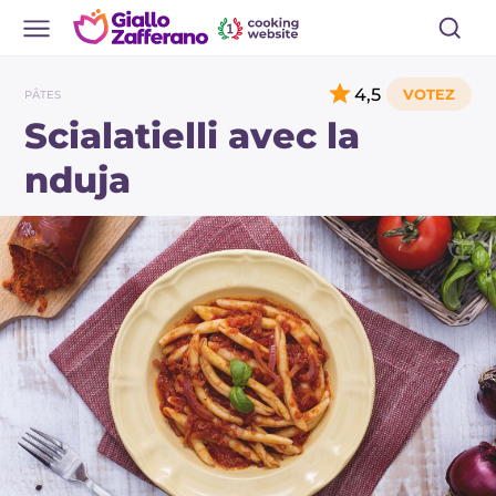
4,5
PÂTES
Scialatielli avec la
nduja