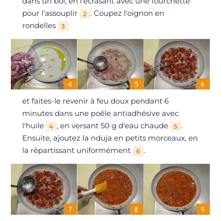
dans un bol, en l'écrasant avec une fourchette
pour l'assouplir
. Coupez l'oignon en
2
rondelles
3
et faites-le revenir à feu doux pendant 6
minutes dans une poêle antiadhésive avec
l'huile
, en versant 50 g d'eau chaude
.
4
5
Ensuite, ajoutez la nduja en petits morceaux, en
la répartissant uniformément
.
6