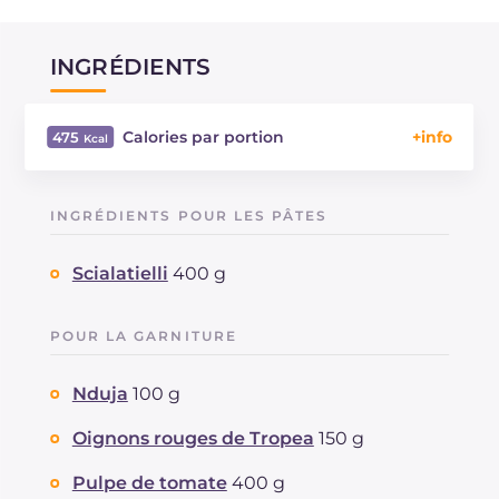
INGRÉDIENTS
Calories par portion
475
Énergie
Kcal
475
Glucides
g
72.9
INGRÉDIENTS POUR LES PÂTES
Dont sucres
g
8.4
Protéine
g
10.5
Scialatielli
400 g
Graisses
g
15.7
dont acides gras saturés
g
2.3
POUR LA GARNITURE
Fibre
g
4.1
Sodium
mg
311
Nduja
100 g
Oignons rouges de Tropea
150 g
Pulpe de tomate
400 g