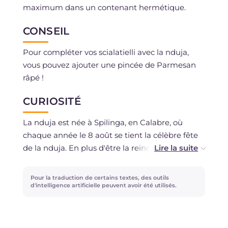
maximum dans un contenant hermétique.
CONSEIL
Pour compléter vos scialatielli avec la nduja,
vous pouvez ajouter une pincée de Parmesan
râpé !
CURIOSITÉ
La nduja est née à Spilinga, en Calabre, où
chaque année le 8 août se tient la célèbre fête
de la nduja. En plus d'être la reine des entrées
calabraises en accompagnement des
bruschettas, cette charcuterie piquante et
Pour la traduction de certains textes, des outils
savoureuse est excellente pour assaisonner les
d'intelligence artificielle peuvent avoir été utilisés.
pâtes et d'autres plats.