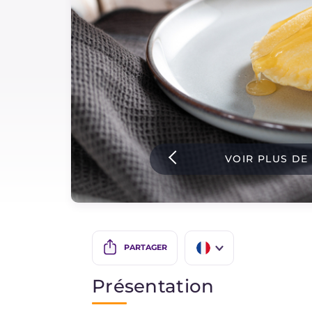
Sauces
Dernieres recettes
IT Website
VOIR PLUS DE
Facebook
Instagram
TikTok
YouTube
PARTAGER
IT
Présentation
EN