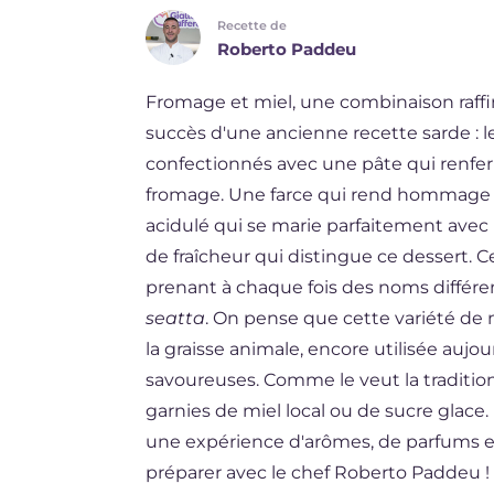
Recette de
BR
Roberto Paddeu
ES
Fromage et miel, une combinaison raffiné
DE
succès d'une ancienne recette sarde : le
NL
confectionnés avec une pâte qui renf
fromage. Une farce qui rend hommage au
acidulé qui se marie parfaitement avec 
de fraîcheur qui distingue ce dessert. C
prenant à chaque fois des noms différe
seatta
. On pense que cette variété d
la graisse animale, encore utilisée auj
savoureuses. Comme le veut la traditio
garnies de miel local ou de sucre glace. 
une expérience d'arômes, de parfums 
préparer avec le chef Roberto Paddeu !