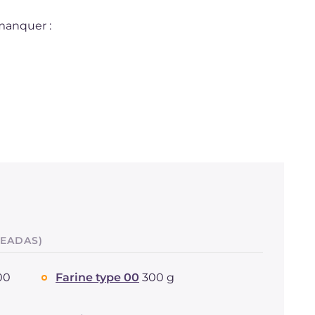
 manquer :
SEADAS)
00
Farine type 00
300 g