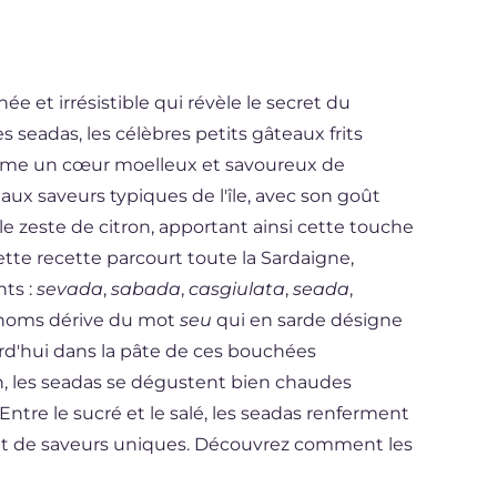
e et irrésistible qui révèle le secret du
s seadas, les célèbres petits gâteaux frits
erme un cœur moelleux et savoureux de
x saveurs typiques de l'île, avec son goût
le zeste de citron, apportant ainsi cette touche
ette recette parcourt toute la Sardaigne,
nts :
sevada
,
sabada
,
casgiulata
,
seada
,
e noms dérive du mot
seu
qui en sarde désigne
ourd'hui dans la pâte de ces bouchées
n, les seadas se dégustent bien chaudes
Entre le sucré et le salé, les seadas renferment
et de saveurs uniques. Découvrez comment les