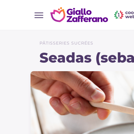
Home
Toutes les recettes
PÂTISSERIES SUCRÉES
Aperitifs
Seadas (seb
Salades
Plats principaux
Boissons et rafraîchissements
Desserts
Accompagnement
Pizzas et focaccia
Gateaux et patisserie