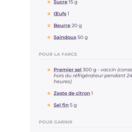
Sucre
15 g
Œufs
1
Beurre
20 g
Saindoux
50 g
POUR LA FARCE
Premier sel
300 g -
vaccin (cons
hors du réfrigérateur pendant 2
heures)
Zeste de citron
1
Sel fin
5 g
POUR GARNIR