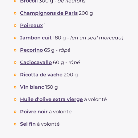
Brocoli
300 g -
de fleurons
Champignons de Paris
200 g
Poireaux
1
Jambon cuit
180 g -
(en un seul morceau)
Pecorino
65 g -
râpé
Caciocavallo
60 g -
râpé
Ricotta de vache
200 g
Vin blanc
150 g
Huile d'olive extra vierge
à volonté
Poivre noir
à volonté
Sel fin
à volonté