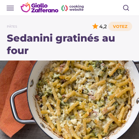
4,2
PÂTES
Sedanini gratinés au
four