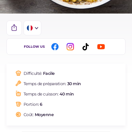
IT
FOLLOW US
EN
DE
Difficulté:
Facile
ES
Temps de préparation:
30 min
BR
Temps de cuisson:
40 min
NL
Portion:
6
Coût:
Moyenne