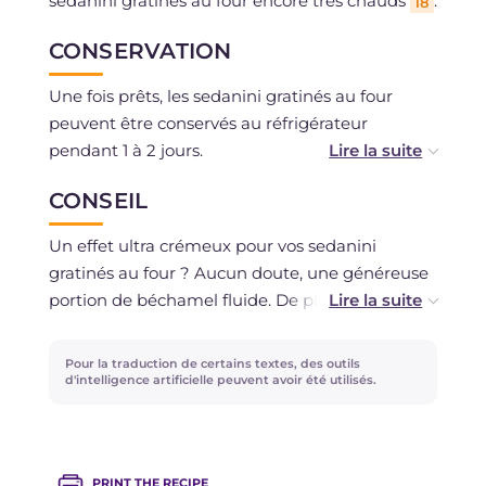
sedanini gratinés au four encore très chauds
.
18
CONSERVATION
Une fois prêts, les sedanini gratinés au four
peuvent être conservés au réfrigérateur
pendant 1 à 2 jours.
CONSEIL
Il est possible de congeler les sedanini, les
laisser décongeler et les réchauffer avant de les
Un effet ultra crémeux pour vos sedanini
servir !
gratinés au four ? Aucun doute, une généreuse
portion de béchamel fluide. De plus, à la place
des fromages que nous vous avons suggérés,
vous pouvez utiliser ceux que vous préférez !
Pour la traduction de certains textes, des outils
d'intelligence artificielle peuvent avoir été utilisés.
PRINT THE RECIPE