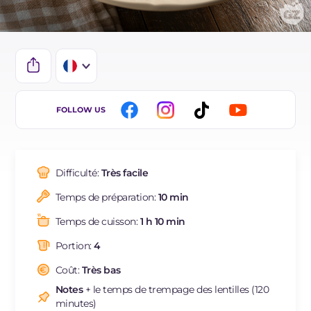
IT
FOLLOW US
EN
DE
Difficulté:
Très facile
ES
Temps de préparation:
10 min
BR
Temps de cuisson:
1 h 10 min
NL
Portion:
4
Coût:
Très bas
Notes
+ le temps de trempage des lentilles (120
minutes)