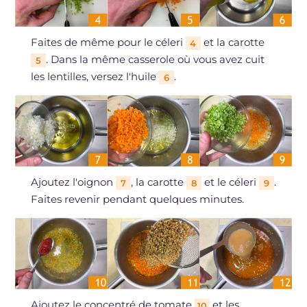
Faites de même pour le céleri
et la carotte
4
. Dans la même casserole où vous avez cuit
5
les lentilles, versez l'huile
.
6
Ajoutez l'oignon
, la carotte
et le céleri
.
7
8
9
Faites revenir pendant quelques minutes.
Ajoutez le concentré de tomate
et les
10