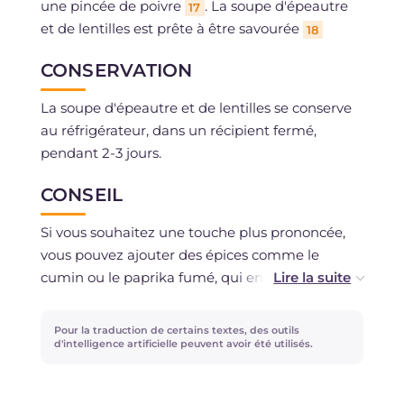
une pincée de poivre
. La soupe d'épeautre
17
et de lentilles est prête à être savourée
18
CONSERVATION
La soupe d'épeautre et de lentilles se conserve
au réfrigérateur, dans un récipient fermé,
pendant 2-3 jours.
CONSEIL
Si vous souhaitez une touche plus prononcée,
vous pouvez ajouter des épices comme le
cumin ou le paprika fumé, qui enrichiront le
plat de notes aromatiques et légèrement
piquantes. Pour une version encore plus
Pour la traduction de certains textes, des outils
substantielle, essayez de l'enrichir avec des
d'intelligence artificielle peuvent avoir été utilisés.
cubes de lard croquants ou de la saucisse
émiettée.