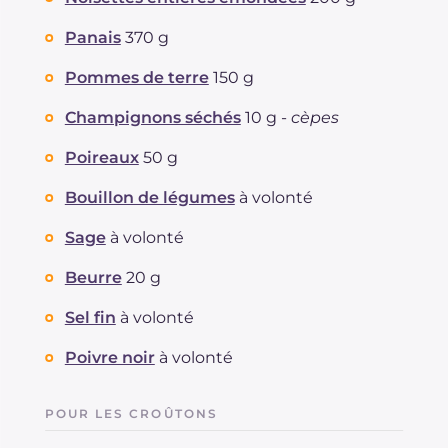
Graisses
g
46.7
dont acides gras saturés
Panais
370 g
g
7.42
Fibre
g
24.1
Pommes de terre
150 g
Cholestérol
mg
21
Sodium
mg
687
Champignons séchés
10 g -
cèpes
Poireaux
50 g
Bouillon de légumes
à volonté
Sage
à volonté
Beurre
20 g
Sel fin
à volonté
Poivre noir
à volonté
POUR LES CROÛTONS