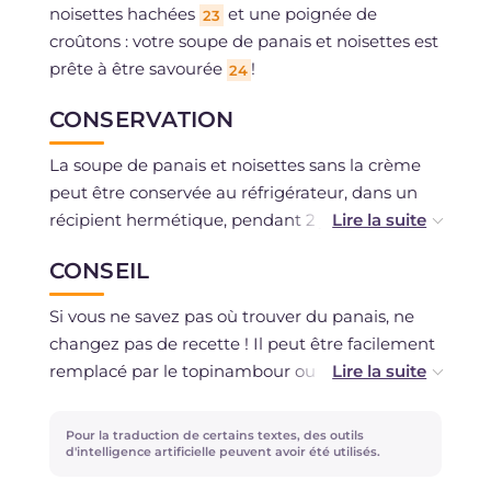
noisettes hachées
et une poignée de
23
croûtons : votre soupe de panais et noisettes est
prête à être savourée
!
24
CONSERVATION
La soupe de panais et noisettes sans la crème
peut être conservée au réfrigérateur, dans un
récipient hermétique, pendant 2 jours
maximum. Elle peut être congelée si vous avez
CONSEIL
utilisé des ingrédients frais.
Si vous ne savez pas où trouver du panais, ne
changez pas de recette ! Il peut être facilement
remplacé par le topinambour ou le céleri-rave,
dont il rappelle également le goût.
Alternativement, vous pouvez augmenter la
Pour la traduction de certains textes, des outils
quantité de pommes de terre, mais dans ce cas,
d'intelligence artificielle peuvent avoir été utilisés.
vous obtiendrez une consistance un peu