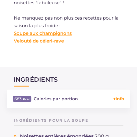
noisettes "fabuleuse" !
Ne manquez pas non plus ces recettes pour la
saison la plus froide :
Soupe aux champignons
Velouté de céleri-rave
INGRÉDIENTS
Calories par portion
683
Énergie
Kcal
683
Glucides
g
48.4
INGRÉDIENTS POUR LA SOUPE
Dont sucres
g
4.9
Protéine
g
17.4
Noisettes entières émondées
200 g