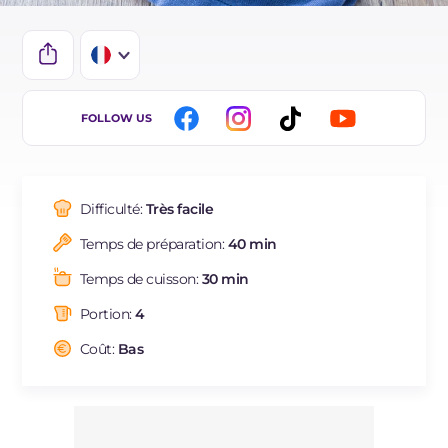
IT
FOLLOW US
EN
ES
Difficulté:
Très facile
DE
Temps de préparation:
40 min
BR
Temps de cuisson:
30 min
NL
Portion:
4
Coût:
Bas