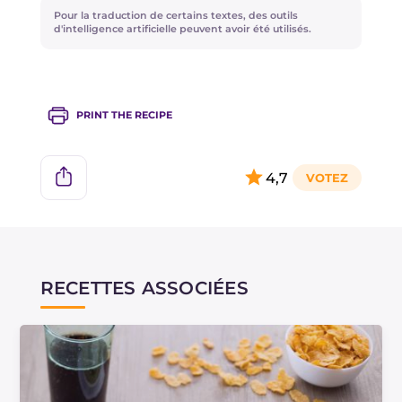
recette des
Brochettes de poulet avec pita
, une
Pour la traduction de certains textes, des outils
variante vraiment savoureuse !
d'intelligence artificielle peuvent avoir été utilisés.
PRINT THE RECIPE
4,7
RECETTES ASSOCIÉES