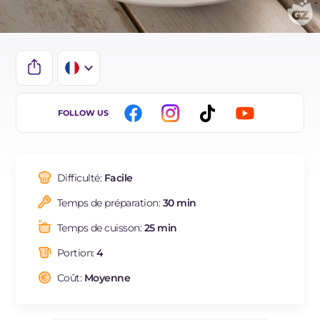
IT
FOLLOW US
EN
DE
Difficulté:
Facile
ES
Temps de préparation:
30 min
NL
Temps de cuisson:
25 min
BR
Portion:
4
Coût:
Moyenne