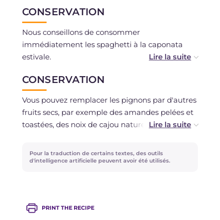
CONSERVATION
Nous conseillons de consommer
immédiatement les spaghetti à la caponata
estivale.
CONSERVATION
Vous pouvez préparer la caponata et la sauce
au basilic à l'avance et les conserver au
Vous pouvez remplacer les pignons par d'autres
réfrigérateur.
fruits secs, par exemple des amandes pelées et
toastées, des noix de cajou natures ou des
graines de tournesol. Si vous devez éviter
complètement les fruits à coque, vous pouvez
Pour la traduction de certains textes, des outils
remplacer la touche croquante finale par de la
d'intelligence artificielle peuvent avoir été utilisés.
chapelure toastée à la poêle avec un filet d'huile
et une pincée de sel.
PRINT THE RECIPE