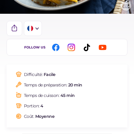
IT
FOLLOW US
EN
DE
Difficulté:
Facile
ES
Temps de préparation:
20 min
BR
Temps de cuisson:
45 min
NL
Portion:
4
Coût:
Moyenne