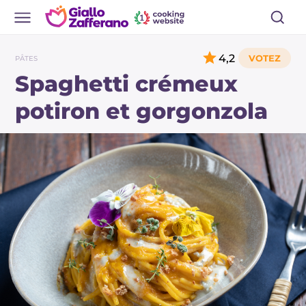
4,2
PÂTES
Spaghetti crémeux
potiron et gorgonzola