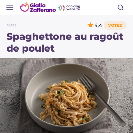
4,4
PÂTES
Spaghettone au ragoût
de poulet