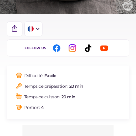
IT
FOLLOW US
EN
DE
Difficulté:
Facile
ES
Temps de préparation:
20 min
BR
Temps de cuisson:
20 min
Portion:
4