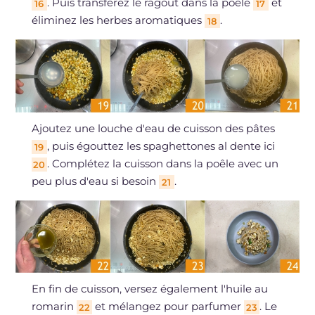
. Puis transférez le ragoût dans la poêle
et
16
17
éliminez les herbes aromatiques
.
18
Ajoutez une louche d'eau de cuisson des pâtes
, puis égouttez les spaghettones al dente ici
19
. Complétez la cuisson dans la poêle avec un
20
peu plus d'eau si besoin
.
21
En fin de cuisson, versez également l'huile au
romarin
et mélangez pour parfumer
. Le
22
23