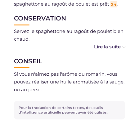
spaghettone au ragoût de poulet est prêt
.
24
CONSERVATION
Servez le spaghettone au ragoût de poulet bien
chaud.
Le ragoût peut être conservé au réfrigérateur
CONSEIL
pendant 2-3 jours et peut également être
congelé après cuisson.
Si vous n'aimez pas l'arôme du romarin, vous
pouvez réaliser une huile aromatisée à la sauge,
ou au persil.
Pour la traduction de certains textes, des outils
d'intelligence artificielle peuvent avoir été utilisés.