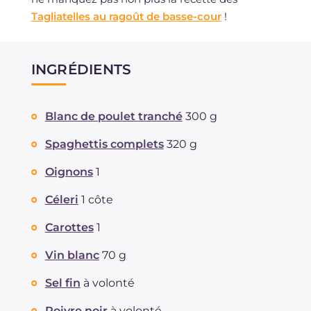
Tagliatelles au ragoût de basse-cour
!
INGRÉDIENTS
Blanc de poulet tranché
300 g
Spaghettis complets
320 g
Oignons
1
Céleri
1 côte
Carottes
1
Vin blanc
70 g
Sel fin
à volonté
Poivre noir
à volonté