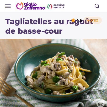
Tagliatelles au ragoût
4,6
de basse-cour