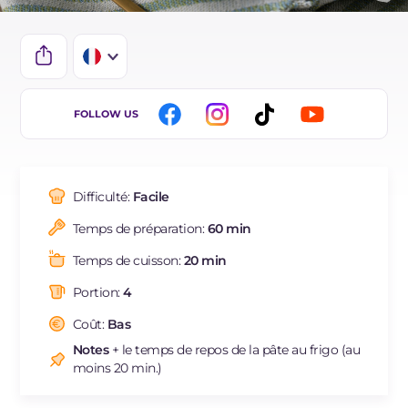
IT
FOLLOW US
EN
DE
Difficulté:
Facile
ES
Temps de préparation:
60 min
BR
Temps de cuisson:
20 min
NL
Portion:
4
Coût:
Bas
Notes
+ le temps de repos de la pâte au frigo (au
moins 20 min.)