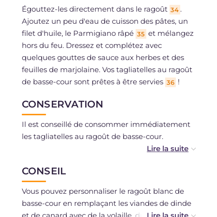
Égouttez-les directement dans le ragoût
.
34
Ajoutez un peu d'eau de cuisson des pâtes, un
filet d'huile, le Parmigiano râpé
et mélangez
35
hors du feu. Dressez et complétez avec
quelques gouttes de sauce aux herbes et des
feuilles de marjolaine. Vos tagliatelles au ragoût
de basse-cour sont prêtes à être servies
!
36
CONSERVATION
Il est conseillé de consommer immédiatement
les tagliatelles au ragoût de basse-cour.
Vous pouvez préparer les tagliatelles à l'avance
CONSEIL
et les laisser sécher. Le ragoût peut être
conservé au réfrigérateur pendant 2-3 jours,
Vous pouvez personnaliser le ragoût blanc de
dans un récipient hermétique ; sinon vous
basse-cour en remplaçant les viandes de dinde
pouvez le congeler.
et de canard avec de la volaille, du pintade ou