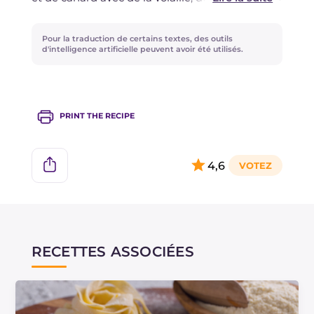
du lapin, dans la proportion que vous préférez.
Pour la traduction de certains textes, des outils
Pour une version encore plus aromatique, vous
d'intelligence artificielle peuvent avoir été utilisés.
pouvez ajouter des épices comme le genièvre
ou le laurier pendant la cuisson du ragoût.
PRINT THE RECIPE
4,6
RECETTES ASSOCIÉES