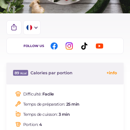
IT
FOLLOW US
EN
BR
Calories par portion
89
ES
Énergie
Kcal
89
DE
Glucides
g
9.6
Difficulté:
Facile
NL
Dont sucres
g
9
Temps de préparation:
25 min
Protéine
g
0.8
Graisses
g
5.2
Temps de cuisson:
3 min
dont acides gras saturés
g
0.78
Portion:
4
Fibre
g
1.1