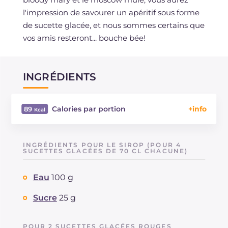
l'impression de savourer un apéritif sous forme
de sucette glacée, et nous sommes certains que
vos amis resteront... bouche bée!
INGRÉDIENTS
Calories par portion
89
Énergie
Kcal
89
Glucides
g
9.6
INGRÉDIENTS POUR LE SIROP (POUR 4
Dont sucres
SUCETTES GLACÉES DE 70 CL CHACUNE)
g
9
Protéine
g
0.8
Eau
100 g
Graisses
g
5.2
dont acides gras saturés
g
0.78
Sucre
25 g
Fibre
g
1.1
Sodium
mg
594
POUR 2 SUCETTES GLACÉES ROUGES