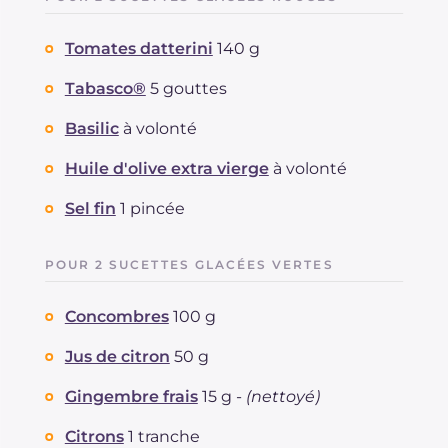
Tomates datterini
140 g
Tabasco®
5 gouttes
Basilic
à volonté
Huile d'olive extra vierge
à volonté
Sel fin
1 pincée
POUR 2 SUCETTES GLACÉES VERTES
Concombres
100 g
Jus de citron
50 g
Gingembre frais
15 g -
(nettoyé)
Citrons
1 tranche