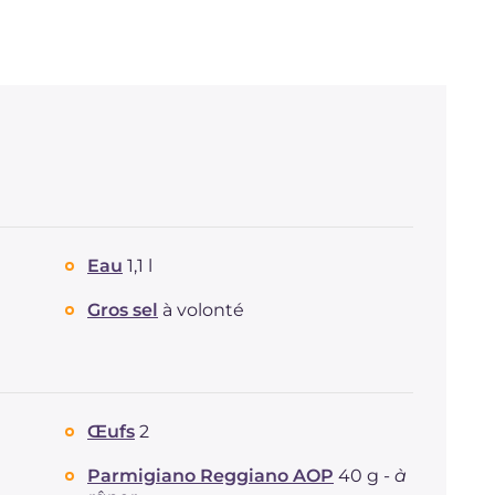
Eau
1,1 l
Gros sel
à volonté
Œufs
2
Parmigiano Reggiano AOP
40 g -
à