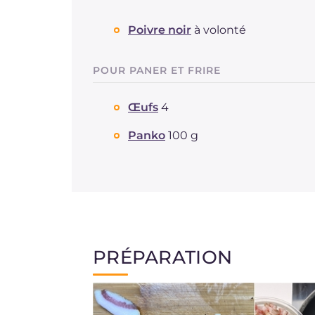
Poivre noir
à volonté
POUR PANER ET FRIRE
Œufs
4
Panko
100 g
PRÉPARATION