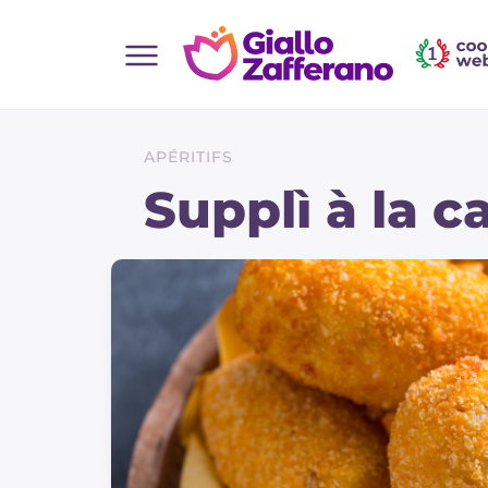
Home
Toutes les recettes
APÉRITIFS
Aperitifs
Supplì à la 
Salades
Plats principaux
Boissons et rafraîchissements
Desserts
Accompagnement
Pizzas et focaccia
Gateaux et patisserie