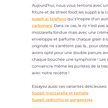
Aujourd'hui, nous vous tentons avec un
ES
friture et de street food: les supplì à l
DE
supplì al telefono
qui s'inspire d'un aut
BR
carbonara
. Dans ce cas, le riz n'est pa
mozzarella fondue mais avec une crème 
NL
enveloppe et parfume chaque grain à la 
originale ne s'arrêtent pas là... pour obt
avons opté pour une double panure ave
chaque bouchée une symphonie ! Les sup
convaincre même les puristes de la tradi
avec notre recette !
Essayez aussi ces variantes délicieuses:
Supplì mozzarella et tomate
Supplì radicchio et gorgonzola