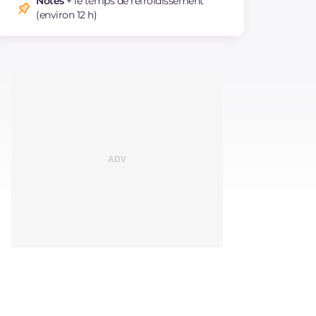
Notes
+ le temps de refroidissement
(environ 12 h)