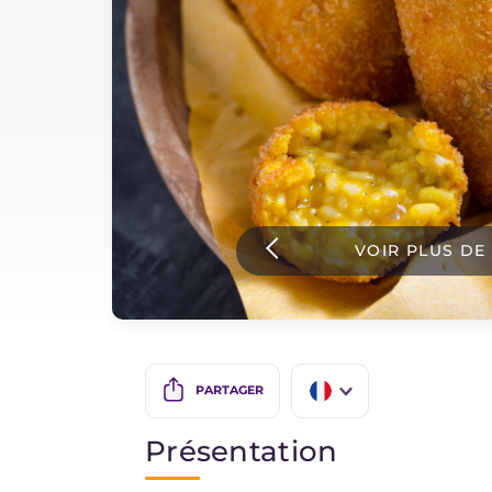
Sauces
Dernieres recettes
IT Website
VOIR PLUS DE
Facebook
Instagram
TikTok
YouTube
PARTAGER
IT
Présentation
EN