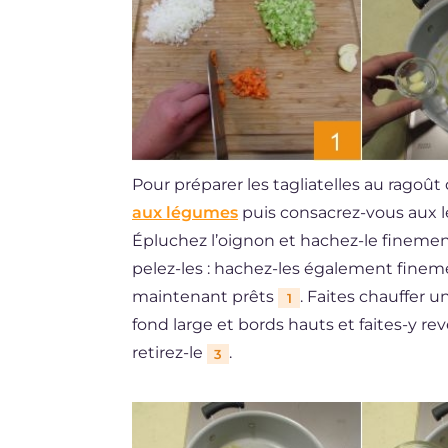
Pour préparer les tagliatelles au rago
aux légumes
puis consacrez-vous aux lé
Épluchez l’oignon et hachez-le finement,
pelez-les : hachez-les également finemen
maintenant prêts
. Faites chauffer u
1
fond large et bords hauts et faites-y re
retirez-le
.
3