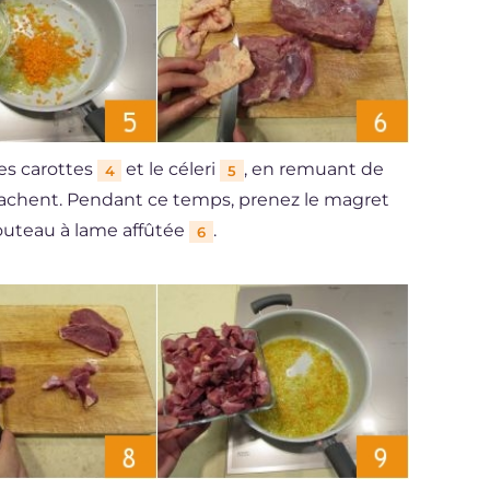
les carottes
et le céleri
, en remuant de
4
5
tachent. Pendant ce temps, prenez le magret
couteau à lame affûtée
.
6