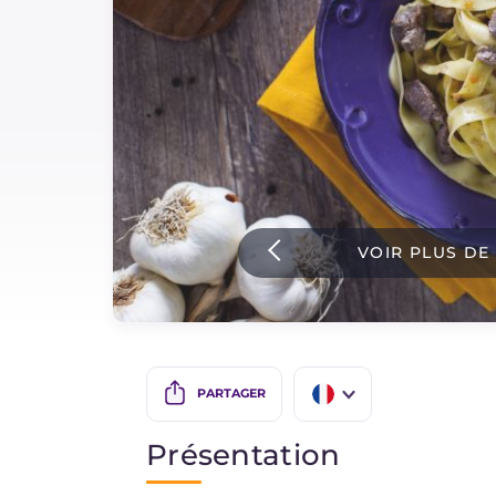
Sauces
Dernieres recettes
IT Website
VOIR PLUS DE
Facebook
Instagram
TikTok
YouTube
PARTAGER
IT
Présentation
EN