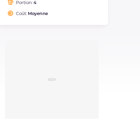
saturés
Portion:
4
Fibre
g
2.8
Coût:
Moyenne
Cholestérol
mg
196
Sodium
mg
851