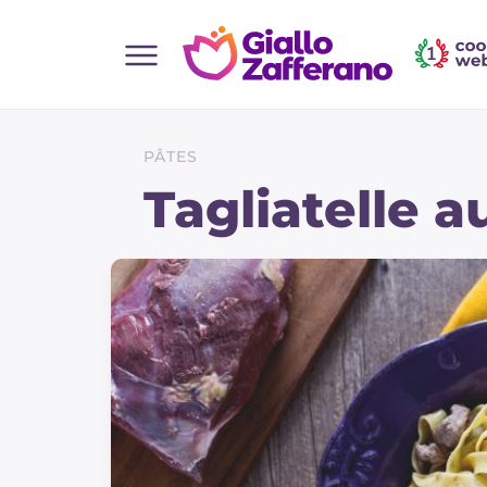
Home
Toutes les recettes
PÂTES
Aperitifs
Tagliatelle 
Salades
Plats principaux
Boissons et rafraîchissements
Desserts
Accompagnement
Pizzas et focaccia
Gateaux et patisserie