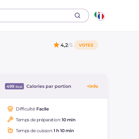
4,2
/5
Calories par portion
499
Énergie
Kcal
499
Glucides
g
51.3
Difficulté:
Facile
Dont sucres
g
3.4
Temps de préparation:
10 min
Protéine
g
35.6
Graisses
g
15.7
Temps de cuisson:
1 h 10 min
dont acides gras
g
4.19