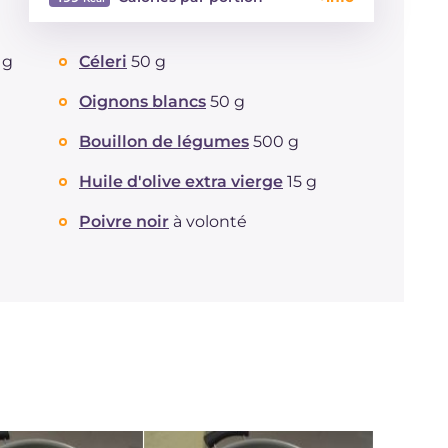
Énergie
Kcal
499
 g
Céleri
50 g
Glucides
g
51.3
Dont sucres
g
3.4
Oignons blancs
50 g
Protéine
g
35.6
Graisses
Bouillon de légumes
500 g
g
15.7
dont acides gras saturés
g
4.19
Huile d'olive extra vierge
15 g
Fibre
g
2.8
Cholestérol
mg
196
Poivre noir
à volonté
Sodium
mg
851