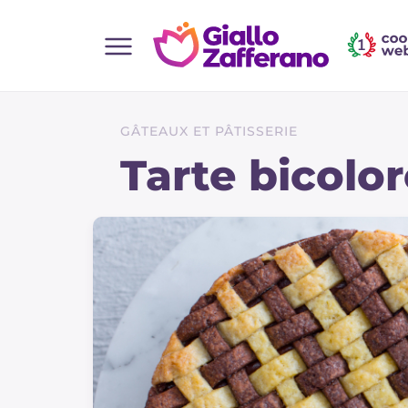
Home
Toutes les recettes
GÂTEAUX ET PÂTISSERIE
Aperitifs
Tarte bicolo
Salades
Plats principaux
Boissons et rafraîchissements
Desserts
Accompagnement
Pizzas et focaccia
Gateaux et patisserie