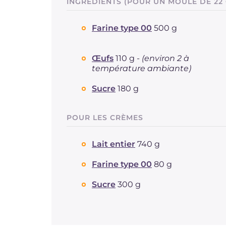
INGRÉDIENTS (POUR UN MOULE DE 22
Farine type 00
500 g
Œufs
110 g -
(environ 2 à
température ambiante)
Sucre
180 g
POUR LES CRÈMES
Lait entier
740 g
Farine type 00
80 g
Sucre
300 g