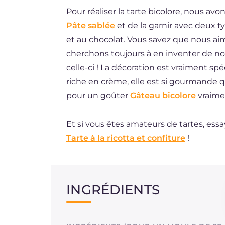
Pour réaliser la tarte bicolore, nous av
BR
Pâte sablée
et de la garnir avec deux t
DE
et au chocolat. Vous savez que nous ai
ES
cherchons toujours à en inventer de no
celle-ci ! La décoration est vraiment spé
NL
riche en crème, elle est si gourmande q
pour un goûter
Gâteau bicolore
vraimen
Et si vous êtes amateurs de tartes, ess
Tarte à la ricotta et confiture
!
INGRÉDIENTS