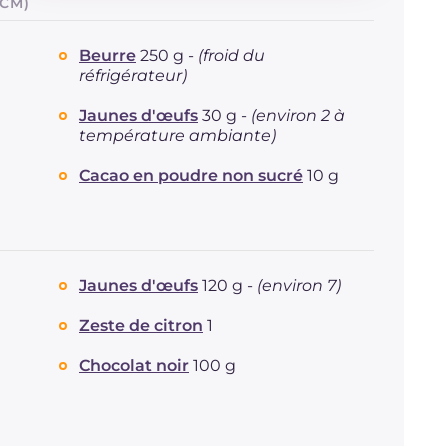
 CM)
Glucides
g
70.7
Dont sucres
g
40.9
Beurre
250 g -
(froid du
Protéine
g
9.1
réfrigérateur)
Graisses
g
22.1
dont acides gras saturés
g
11.99
Jaunes d'œufs
30 g -
(environ 2 à
température ambiante)
Fibre
g
1.3
Cholestérol
mg
210
Cacao en poudre non sucré
10 g
Sodium
mg
48
Jaunes d'œufs
120 g -
(environ 7)
Zeste de citron
1
Chocolat noir
100 g