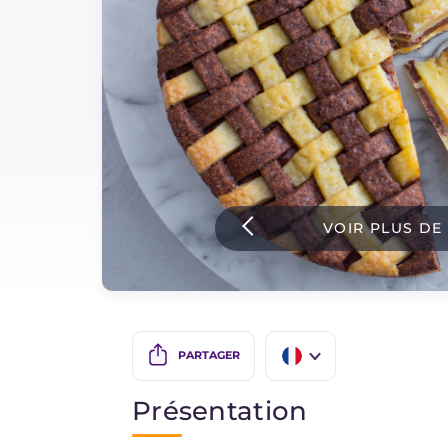
Sauces
Dernieres recettes
IT Website
VOIR PLUS DE
Facebook
Instagram
TikTok
YouTube
PARTAGER
IT
Présentation
EN