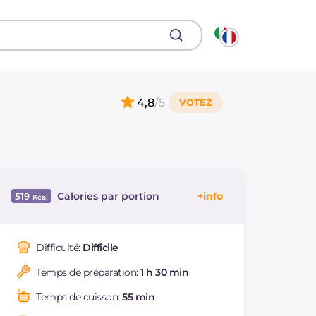
4,8
/5
Calories par portion
519
Énergie
Kcal
519
Glucides
g
70.7
Difficulté:
Difficile
Dont sucres
g
40.9
Temps de préparation:
1 h 30 min
Protéine
g
9.1
Graisses
g
22.1
Temps de cuisson:
55 min
dont acides gras
g
11.99