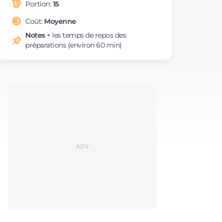
saturés
Portion:
15
Fibre
g
1.3
Coût:
Moyenne
Cholestérol
mg
210
Notes
+ les temps de repos des
Sodium
mg
48
préparations (environ 60 min)