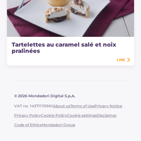
Tartelettes au caramel salé et noix
pralinées
LIRE
© 2026 Mondadori Digital S.p.A.
VAT no. 14371170961
About us
Terms of Use
Privacy Notice
Privacy Policy
Cookie Policy
Cookie settings
Disclaimer
Code of Ethics
Mondadori Group