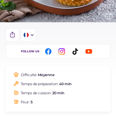
IT
FOLLOW US
DE
ES
Difficulté:
Moyenne
BR
Temps de préparation:
40 min
NL
Temps de cuisson:
20 min
Pour:
5