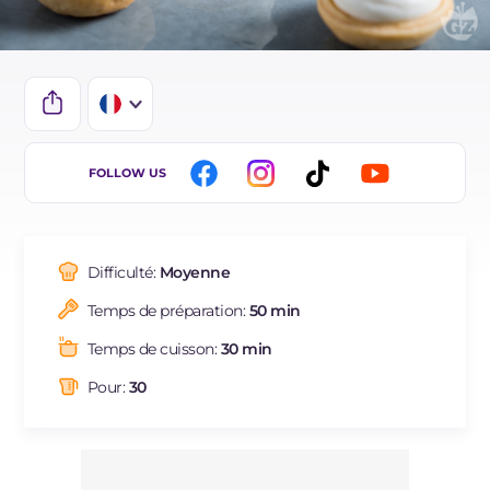
IT
FOLLOW US
EN
DE
Difficulté:
Moyenne
ES
Temps de préparation:
50 min
BR
Temps de cuisson:
30 min
Pour:
30