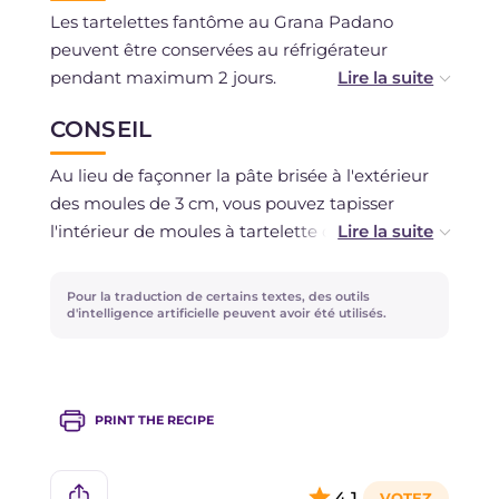
Les tartelettes fantôme au Grana Padano
peuvent être conservées au réfrigérateur
pendant maximum 2 jours.
CONSEIL
La mousse de Grana Padano DOP peut être
conservée au réfrigérateur pendant 2 jours,
Au lieu de façonner la pâte brisée à l'extérieur
dans la poche à douille.
des moules de 3 cm, vous pouvez tapisser
l'intérieur de moules à tartelette de même
Les tartelettes sans garniture peuvent être
diamètre. En alternative, vous pouvez
conservées à température ambiante dans un
simplement les laisser plats.
Pour la traduction de certains textes, des outils
endroit frais et sec jusqu'à 2 semaines.
d'intelligence artificielle peuvent avoir été utilisés.
Vous pouvez remplacer les graines de sésame
par d'autres graines disponibles !
PRINT THE RECIPE
4,1