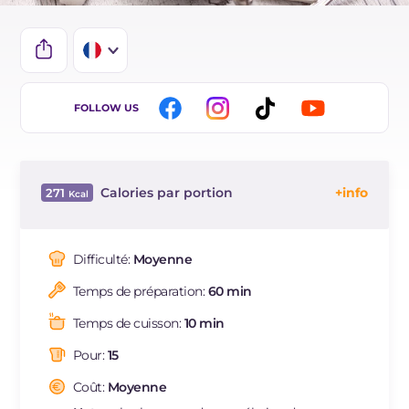
IT
FOLLOW US
EN
BR
Calories par portion
271
ES
Énergie
Kcal
271
DE
Glucides
g
25.5
Difficulté:
Moyenne
NL
Dont sucres
g
24.7
Temps de préparation:
60 min
Protéine
g
4.9
Graisses
g
16.6
Temps de cuisson:
10 min
dont acides gras saturés
g
8.2
Pour:
15
Fibre
g
2.5
Cholestérol
Coût:
Moyenne
mg
17