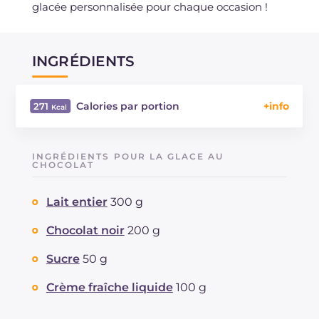
glacée personnalisée pour chaque occasion !
INGRÉDIENTS
Calories par portion
271
Énergie
Kcal
271
Glucides
g
25.5
INGRÉDIENTS POUR LA GLACE AU
Dont sucres
CHOCOLAT
g
24.7
Protéine
g
4.9
Lait entier
300 g
Graisses
g
16.6
dont acides gras saturés
g
8.2
Chocolat noir
200 g
Fibre
g
2.5
Cholestérol
Sucre
50 g
mg
17
Sodium
mg
90
Crème fraîche liquide
100 g