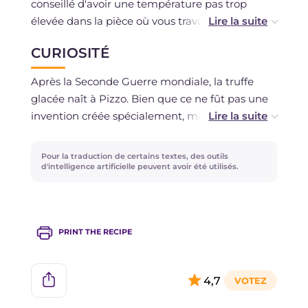
conseillé d'avoir une température pas trop
élevée dans la pièce où vous travaillez, car elle a
tendance à fondre très facilement.
CURIOSITÉ
Après la Seconde Guerre mondiale, la truffe
glacée naît à Pizzo. Bien que ce ne fût pas une
invention créée spécialement, mais juste un
hasard, ce dessert a connu une notoriété
immédiate. On raconte que l'artisan de tout
Pour la traduction de certains textes, des outils
cela fut un certain "Don Pippo", qui, à l'occasion
d'intelligence artificielle peuvent avoir été utilisés.
d'un mariage patricien, ayant épuisé les moules
et les formes pour confectionner la glace,
superposa dans le creux de la main une portion
PRINT THE RECIPE
de glace à la noisette à une couche de glace au
chocolat, inséra ensuite à l'intérieur du chocolat
fondu et enveloppa le tout dans une feuille de
4,7
papier alimentaire lui donnant la forme typique
de la truffe. Une fois glacé, son succès en fit