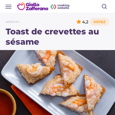
4,2
APÉRITIFS
Toast de crevettes au
sésame