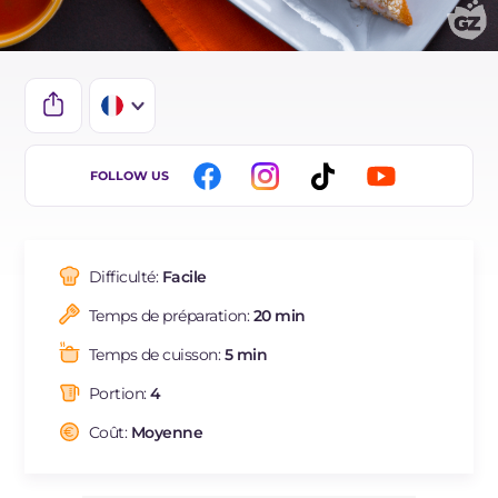
IT
FOLLOW US
EN
ES
Difficulté:
Facile
DE
Temps de préparation:
20 min
BR
Temps de cuisson:
5 min
NL
Portion:
4
Coût:
Moyenne