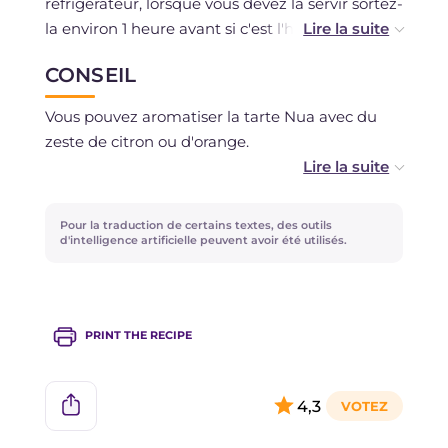
réfrigérateur, lorsque vous devez la servir sortez-
la environ 1 heure avant si c'est l'hiver, une
demi-heure avant si c'est l'été.
CONSEIL
La crème pâtissière et celle au chocolat peuvent
Vous pouvez aromatiser la tarte Nua avec du
être préparées la veille et conservées au
zeste de citron ou d'orange.
réfrigérateur. Elles peuvent ensuite être
travaillées légèrement à la main pour les
ramollir avant de les utiliser.
Pour la traduction de certains textes, des outils
d'intelligence artificielle peuvent avoir été utilisés.
Il est déconseillé de congeler.
PRINT THE RECIPE
4,3