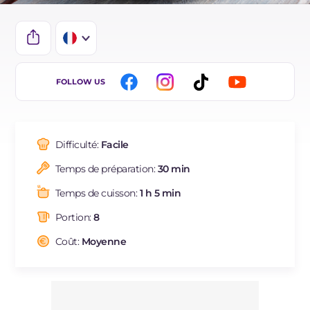
IT
FOLLOW US
EN
DE
Difficulté:
Facile
ES
Temps de préparation:
30 min
BR
Temps de cuisson:
1 h 5 min
NL
Portion:
8
Coût:
Moyenne