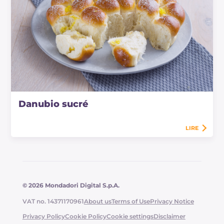
Danubio sucré
LIRE
© 2026 Mondadori Digital S.p.A.
VAT no. 14371170961
About us
Terms of Use
Privacy Notice
Privacy Policy
Cookie Policy
Cookie settings
Disclaimer