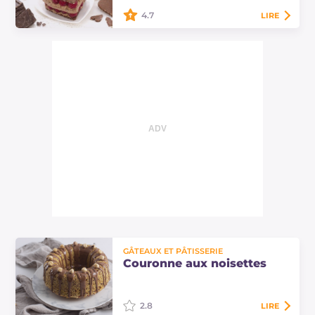
4.7
LIRE
Les cœurs au chocolat et framboises
sont des desserts raffinés et
élégants que vous pourrez proposer
pour le dîner de la Saint-Valentin
ou à…
GÂTEAUX ET PÂTISSERIE
Couronne aux noisettes
2.8
LIRE