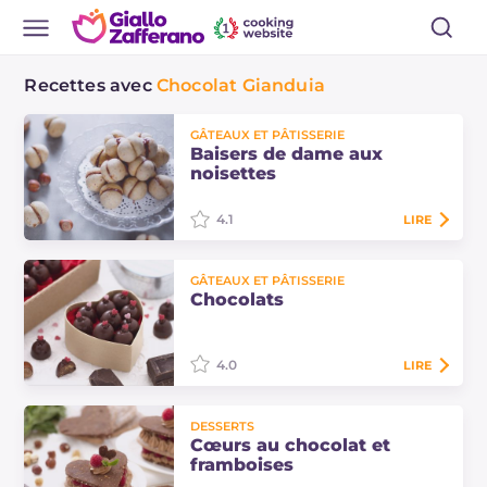
Recettes avec
Chocolat Gianduia
GÂTEAUX ET PÂTISSERIE
Baisers de dame aux
noisettes
4.1
LIRE
Les baisers de dame aux noisettes
GÂTEAUX ET PÂTISSERIE
sont de délicieux biscuits, préparés
Chocolats
avec une pâte à base de farine de
noisettes et fourrés d'une
savoureuse…
4.0
LIRE
Les chocolats faits maison plairont à
DESSERTS
tous : remplis de gianduja, de
Cœurs au chocolat et
gaufrettes et de noisettes pralinées,
framboises
ils sont vraiment gourmands et…