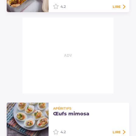
4.2
LIRE
La lunchbox avec couscous et
saumon est une idée savoureuse
pour la pause déjeuner à base de
poisson et de légumes. Découvrez
cette recette…
APÉRITIFS
Œufs mimosa
4.2
LIRE