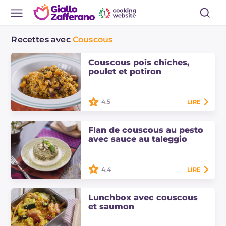
Recettes avec
Couscous
Couscous pois chiches,
poulet et potiron
4.5
LIRE
Le couscous pois chiches, poulet et
potiron aromatisé à la cannelle, au
Flan de couscous au pesto
cumin, à la coriandre et au paprika
avec sauce au taleggio
est une variante épicée pour…
4.4
LIRE
Le flan de couscous au pesto avec
sauce au taleggio est un plat
Lunchbox avec couscous
principal très simple, une recette
et saumon
savoureuse et belle à présenter à
table.