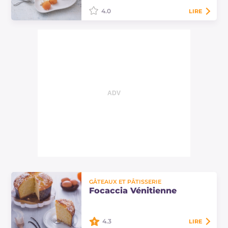
4.0
LIRE
Le daiquiri à la pastèque avec
brochettes de melon est un cocktail
délicieux avec un
accompagnement frais, parfait pour
l'apéritif !
GÂTEAUX ET PÂTISSERIE
Focaccia Vénitienne
4.3
LIRE