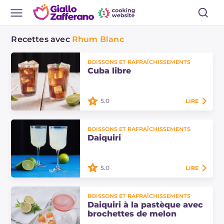
Recettes avec
Rhum Blanc
BOISSONS ET RAFRAÎCHISSEMENTS
Cuba libre
5.0
LIRE
Découvrez comment préparer le
BOISSONS ET RAFRAÎCHISSEMENTS
Cuba Libre, le célèbre cocktail
Daiquiri
cubain avec du rhum, du cola et du
citron vert : simple, frais et parfait
pour…
5.0
LIRE
Le daiquiri est un cocktail à base de
BOISSONS ET RAFRAÎCHISSEMENTS
rhum blanc et de jus de citron vert.
Daiquiri à la pastèque avec
Des ingrédients simples qui se
brochettes de melon
marient à la perfection, découvrez…