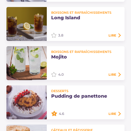
En Vénétie, il n'y a pas de Pâques
BOISSONS ET RAFRAÎCHISSEMENTS
sans le classique dessert
Long Island
traditionnel : la focaccia vénitienne,
très similaire à la colombe, mais
sans…
3.8
LIRE
Le Long Island est un cocktail à
BOISSONS ET RAFRAÎCHISSEMENTS
haute teneur en alcool mais très
Mojito
agréable à déguster, découvrez
comment le préparer et quels
ingrédients utiliser !
4.0
LIRE
Comment faire le mojito à la
DESSERTS
maison ? Le célèbre cocktail cubain
Pudding de panettone
à base de rhum, menthe et citron
vert est très facile à réaliser, suivez…
4.6
LIRE
Comment rendre original le
GÂTEAUX ET PÂTISSERIE