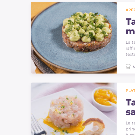
APÉR
Ta
m
La t
raff
text
M
PLAT
T
s
La t
prin