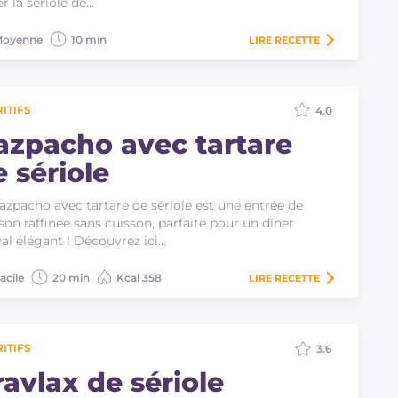
ter la sériole de…
oyenne
10 min
LIRE
RECETTE
ITIFS
4.0
azpacho avec tartare
 sériole
azpacho avec tartare de sériole est une entrée de
son raffinée sans cuisson, parfaite pour un dîner
val élégant ! Découvrez ici…
acile
20 min
Kcal 358
LIRE
RECETTE
ITIFS
3.6
ravlax de sériole