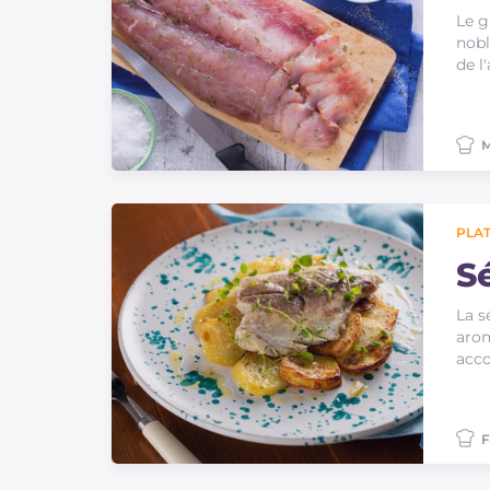
Le g
nobl
de l
M
PLAT
Sé
La s
arom
acc
F