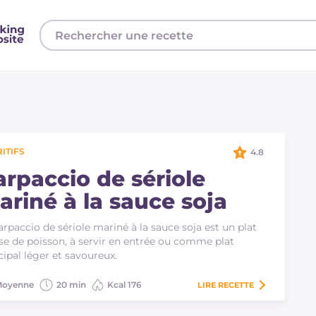
ITIFS
4.8
arpaccio de sériole
ariné à la sauce soja
arpaccio de sériole mariné à la sauce soja est un plat
se de poisson, à servir en entrée ou comme plat
cipal léger et savoureux.
oyenne
20 min
Kcal 176
LIRE
RECETTE