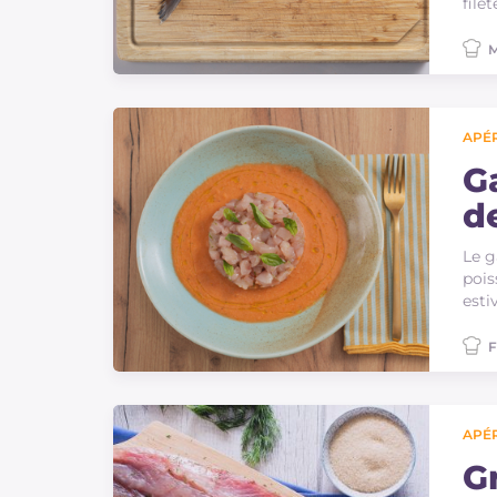
file
M
APÉR
G
de
Le g
pois
esti
F
APÉR
G