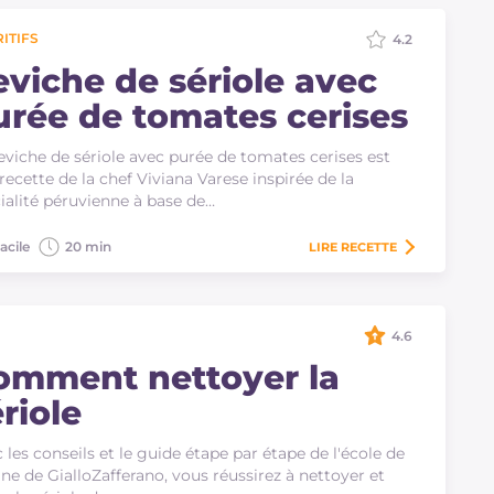
ITIFS
4.2
eviche de sériole avec
urée de tomates cerises
eviche de sériole avec purée de tomates cerises est
recette de la chef Viviana Varese inspirée de la
ialité péruvienne à base de…
acile
20 min
LIRE
RECETTE
4.6
omment nettoyer la
riole
 les conseils et le guide étape par étape de l'école de
ine de GialloZafferano, vous réussirez à nettoyer et