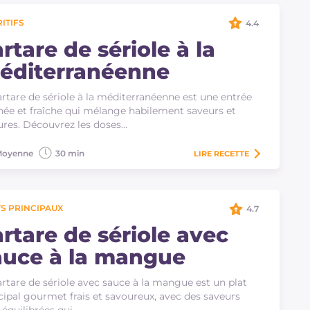
ITIFS
4.4
rtare de sériole à la
éditerranéenne
artare de sériole à la méditerranéenne est une entrée
inée et fraîche qui mélange habilement saveurs et
ures. Découvrez les doses…
oyenne
30 min
LIRE
RECETTE
S PRINCIPAUX
4.7
artare de sériole avec
auce à la mangue
artare de sériole avec sauce à la mangue est un plat
cipal gourmet frais et savoureux, avec des saveurs