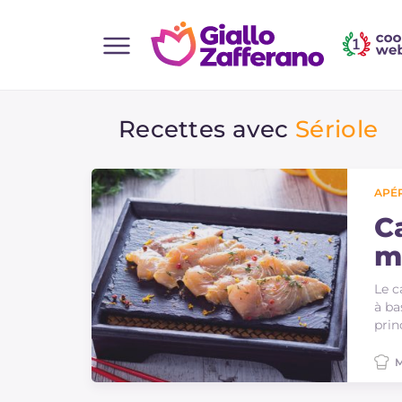
Home
Recettes avec
Sériole
Toutes les recettes
Aperitifs
Salades
APÉR
Plats principaux
C
m
Boissons et rafraîchissements
Desserts
Le c
à ba
Accompagnement
prin
Pizzas et focaccia
M
Gateaux et patisserie