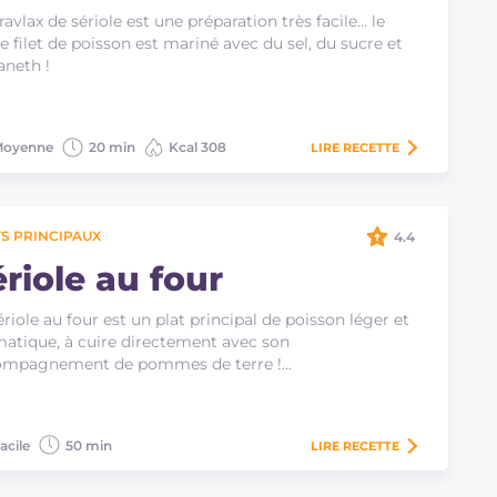
ravlax de sériole est une préparation très facile... le
e filet de poisson est mariné avec du sel, du sucre et
'aneth !
oyenne
20 min
Kcal 308
LIRE
RECETTE
S PRINCIPAUX
4.4
riole au four
ériole au four est un plat principal de poisson léger et
atique, à cuire directement avec son
ompagnement de pommes de terre !…
acile
50 min
LIRE
RECETTE