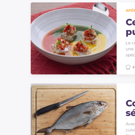
Sauces
APÉR
Dernieres recettes
C
p
IT Website
Le c
une 
spéc
F
Facebook
Instagram
TikTok
YouTube
C
sé
Avec
cuis