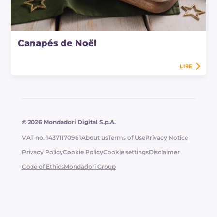
Canapés de Noël
LIRE
© 2026 Mondadori Digital S.p.A.
VAT no. 14371170961
About us
Terms of Use
Privacy Notice
Privacy Policy
Cookie Policy
Cookie settings
Disclaimer
Code of Ethics
Mondadori Group