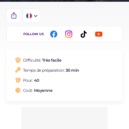
IT
FOLLOW US
EN
ES
Difficulté:
Très facile
DE
Temps de préparation:
30 min
BR
Pour:
40
NL
Coût:
Moyenne