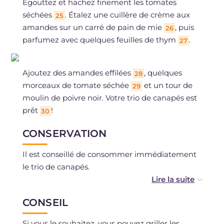
Égouttez et hachez finement les tomates
séchées
. Étalez une cuillère de crème aux
25
amandes sur un carré de pain de mie
, puis
26
parfumez avec quelques feuilles de thym
.
27
Ajoutez des amandes effilées
, quelques
28
morceaux de tomate séchée
et un tour de
29
moulin de poivre noir. Votre trio de canapés est
prêt
!
30
CONSERVATION
Il est conseillé de consommer immédiatement
le trio de canapés.
Vous pouvez préparer les crèmes quelques
CONSEIL
heures à l'avance et les conserver au
réfrigérateur.
Si vous le souhaitez, vous pouvez griller les