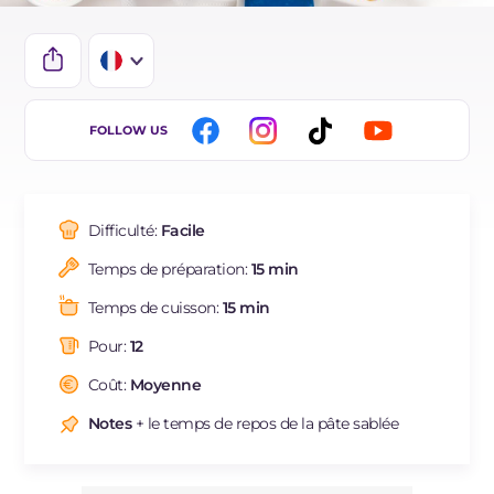
IT
FOLLOW US
EN
DE
Difficulté:
Facile
ES
Temps de préparation:
15 min
BR
Temps de cuisson:
15 min
NL
Pour:
12
Coût:
Moyenne
Notes
+ le temps de repos de la pâte sablée