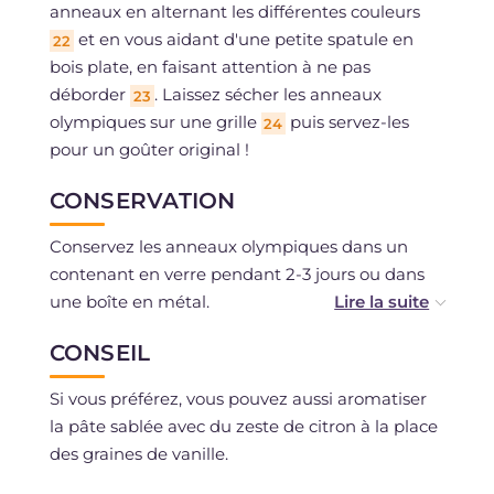
anneaux en alternant les différentes couleurs
et en vous aidant d'une petite spatule en
22
bois plate, en faisant attention à ne pas
déborder
. Laissez sécher les anneaux
23
olympiques sur une grille
puis servez-les
24
pour un goûter original !
CONSERVATION
Conservez les anneaux olympiques dans un
contenant en verre pendant 2-3 jours ou dans
une boîte en métal.
La pâte peut être congelée enveloppée dans du
CONSEIL
film plastique et décongelée au besoin au
réfrigérateur.
Si vous préférez, vous pouvez aussi aromatiser
la pâte sablée avec du zeste de citron à la place
des graines de vanille.