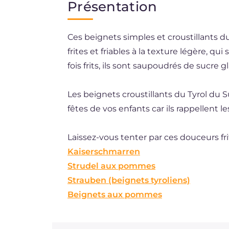
Présentation
EN
Ces beignets simples et croustillants du
ES
frites et friables à la texture légère, q
DE
fois frits, ils sont saupoudrés de sucr
BR
Les beignets croustillants du Tyrol du S
NL
fêtes de vos enfants car ils rappellent l
Laissez-vous tenter par ces douceurs frit
Kaiserschmarren
Strudel aux pommes
Strauben (beignets tyroliens)
Beignets aux pommes