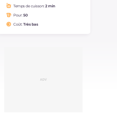
Graisses
g
2.3
Temps de cuisson:
2 min
dont acides gras
g
0.38
saturés
Pour:
50
Fibre
g
0.1
Coût:
Très bas
Cholestérol
mg
5
Sodium
mg
19