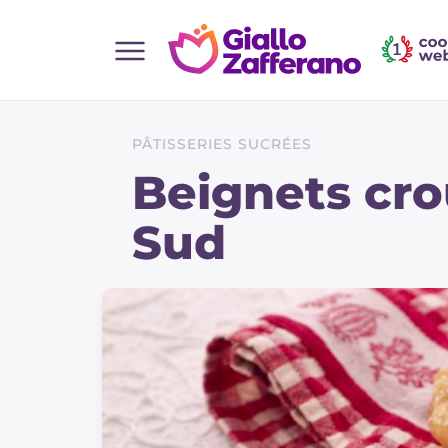
Home
Toutes les recettes
PÂTISSERIES SUCRÉES
Aperitifs
Beignets cro
Salades
Sud
Plats principaux
Boissons et rafraîchissements
Desserts
Accompagnement
Pizzas et focaccia
Gateaux et patisserie