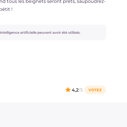
d tous les beignets seront prêts, saupoudrez-
pétit !
ntelligence artificielle peuvent avoir été utilisés.
4,2
/5