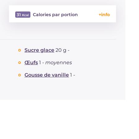
Calories par portion
31
Énergie
Kcal
31
Glucides
g
2.2
Dont sucres
g
0.6
Sucre glace
20 g -
Protéine
g
0.5
Graisses
g
2.3
Œufs
1 -
moyennes
dont acides gras saturés
g
0.38
Gousse de vanille
1 -
Fibre
g
0.1
Cholestérol
mg
5
Sodium
mg
19