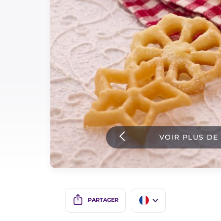
Sauces
Dernieres recettes
IT Website
Facebook
Instagram
VOIR PLUS DE
TikTok
YouTube
PARTAGER
IT