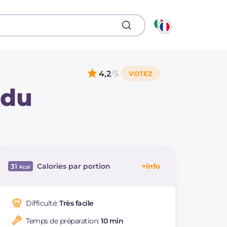
4,2
/5
 du
Calories par portion
31
Énergie
Kcal
31
Glucides
g
2.2
Difficulté:
Très facile
Dont sucres
g
0.6
Temps de préparation:
10 min
Protéine
g
0.5