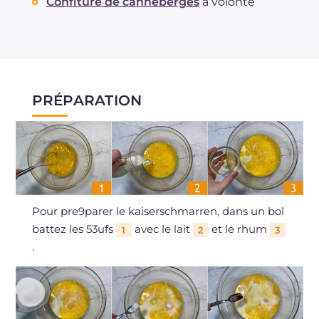
Confiture de canneberges
à volonté
PRÉPARATION
Pour pre9parer le kaiserschmarren, dans un bol
battez les 53ufs
avec le lait
et le rhum
1
2
3
.