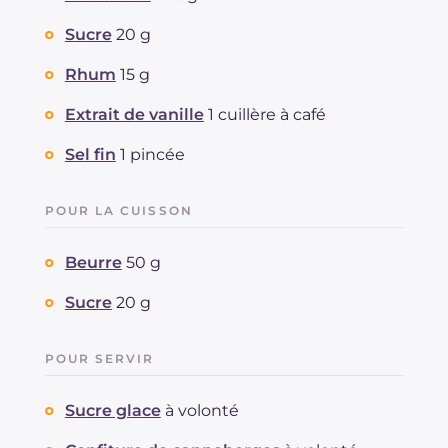
Sucre
20 g
Rhum
15 g
Extrait de vanille
1 cuillère à café
Sel fin
1 pincée
POUR LA CUISSON
Beurre
50 g
Sucre
20 g
POUR SERVIR
Sucre glace
à volonté