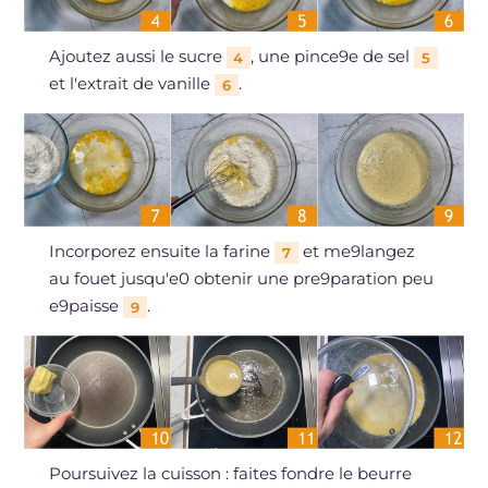
Ajoutez aussi le sucre
, une pince9e de sel
4
5
et l'extrait de vanille
.
6
Incorporez ensuite la farine
et me9langez
7
au fouet jusqu'e0 obtenir une pre9paration peu
e9paisse
.
9
Poursuivez la cuisson : faites fondre le beurre