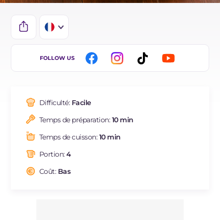
IT
FOLLOW US
EN
DE
Difficulté:
Facile
ES
Temps de préparation:
10 min
BR
Temps de cuisson:
10 min
NL
Portion:
4
Coût:
Bas