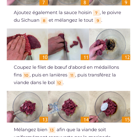
Ajoutez également la sauce hoisin
, le poivre
7
du Sichuan
et mélangez le tout
.
8
9
Coupez le filet de bœuf d'abord en médaillons
fins
, puis en lanières
, puis transférez la
10
11
viande dans le bol
.
12
Mélangez bien
afin que la viande soit
13