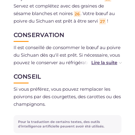
Servez et complétez avec des graines de
sésame blanches et noires
. Votre bœuf au
26
poivre du Sichuan est prêt à être servi
!
27
CONSERVATION
Il est conseillé de consommer le bœuf au poivre
du Sichuan dès qu'il est prêt. Si nécessaire, vous
pouvez le conserver au réfrigérateur, dans un
contenant hermétique, pendant un maximum
CONSEIL
de 2 jours.
Si vous préférez, vous pouvez remplacer les
poivrons par des courgettes, des carottes ou des
champignons.
Pour la traduction de certains textes, des outils
d'intelligence artificielle peuvent avoir été utilisés.