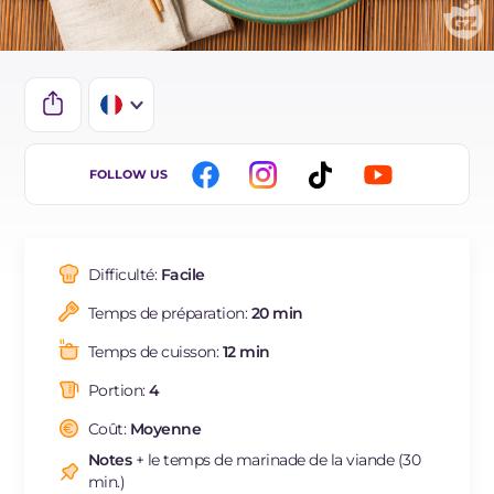
IT
FOLLOW US
EN
DE
Difficulté:
Facile
ES
Temps de préparation:
20 min
BR
Temps de cuisson:
12 min
NL
Portion:
4
Coût:
Moyenne
Notes
+ le temps de marinade de la viande (30
min.)