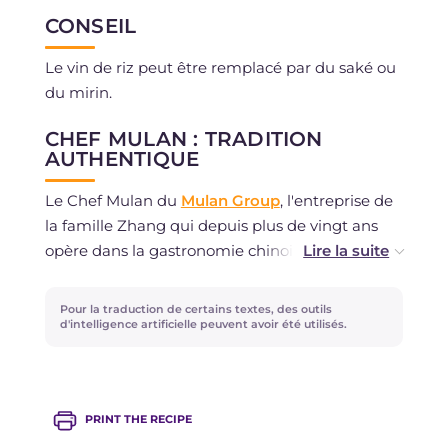
CONSEIL
Le vin de riz peut être remplacé par du saké ou
du mirin.
CHEF MULAN : TRADITION
AUTHENTIQUE
Le Chef Mulan du
Mulan Group
, l'entreprise de
la famille Zhang qui depuis plus de vingt ans
opère dans la gastronomie chinoise : des plats
emblématiques et de nombreuses délices faits
comme à la maison. Cela les rend uniques : une
Pour la traduction de certains textes, des outils
production artisanale qui allie la générosité d'un
d'intelligence artificielle peuvent avoir été utilisés.
repas fait maison et l'authenticité de la
tradition. L'attention portée au travail manuel se
perçoit dans le goût naturel et dans la qualité
PRINT THE RECIPE
des détails. De la méthode de fermeture des