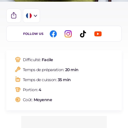
IT
FOLLOW US
EN
DE
Difficulté:
Facile
ES
Temps de préparation:
20 min
BR
Temps de cuisson:
35 min
NL
Portion:
4
Coût:
Moyenne