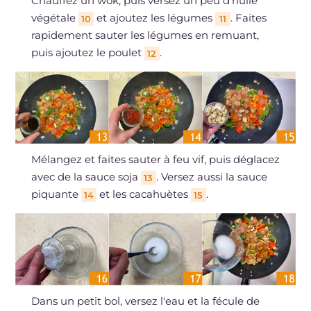
Chauffez un wok, puis versez un peu d'huile
végétale
et ajoutez les légumes
. Faites
10
11
rapidement sauter les légumes en remuant,
puis ajoutez le poulet
.
12
Mélangez et faites sauter à feu vif, puis déglacez
avec de la sauce soja
. Versez aussi la sauce
13
piquante
et les cacahuètes
.
14
15
Dans un petit bol, versez l'eau et la fécule de