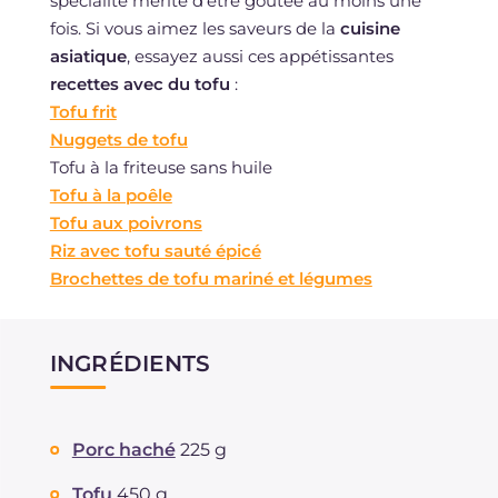
spécialité mérite d'être goûtée au moins une
fois. Si vous aimez les saveurs de la
cuisine
asiatique
, essayez aussi ces appétissantes
recettes avec du tofu
:
Tofu frit
Nuggets de tofu
Tofu à la friteuse sans huile
Tofu à la poêle
Tofu aux poivrons
Riz avec tofu sauté épicé
Brochettes de tofu mariné et légumes
INGRÉDIENTS
Porc haché
225 g
Tofu
450 g