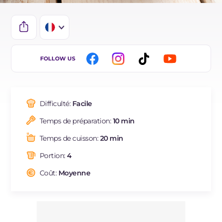
IT
FOLLOW US
EN
DE
Difficulté:
Facile
ES
Temps de préparation:
10 min
BR
Temps de cuisson:
20 min
NL
Portion:
4
Coût:
Moyenne