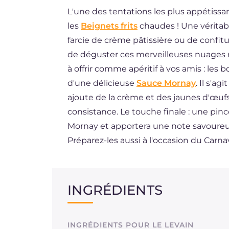
L'une des tentations les plus appétissa
DE
les
Beignets frits
chaudes ! Une véritab
ES
farcie de crème pâtissière ou de confit
BR
de déguster ces merveilleuses nuages 
à offrir comme apéritif à vos amis : les 
NL
d'une délicieuse
Sauce Mornay
. Il s'a
ajoute de la crème et des jaunes d'œuf
consistance. Le touche finale : une pin
Mornay et apportera une note savoureus
Préparez-les aussi à l'occasion du Carnav
INGRÉDIENTS
INGRÉDIENTS POUR LE LEVAIN