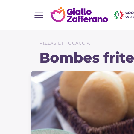
Home
Toutes les recettes
PIZZAS ET FOCACCIA
Aperitifs
Bombes frite
Salades
Plats principaux
Boissons et rafraîchissements
Desserts
Accompagnement
Pizzas et focaccia
Gateaux et patisserie