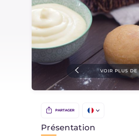
Sauces
Dernieres recettes
IT Website
VOIR PLUS DE
Facebook
Instagram
TikTok
YouTube
PARTAGER
IT
Présentation
EN