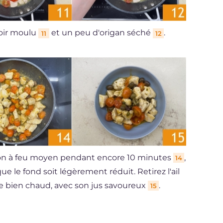
noir moulu
et un peu d'origan séché
.
11
12
son à feu moyen pendant encore 10 minutes
,
14
ue le fond soit légèrement réduit. Retirez l'ail
ne bien chaud, avec son jus savoureux
.
15