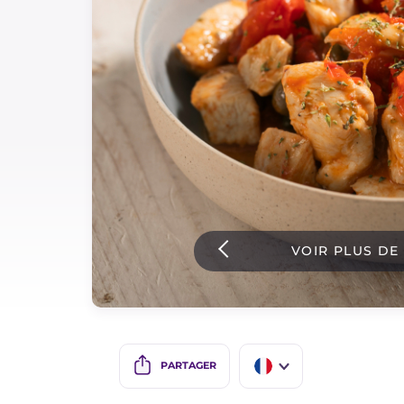
Sauces
Dernieres recettes
IT Website
Facebook
Instagram
VOIR PLUS DE
TikTok
YouTube
PARTAGER
IT