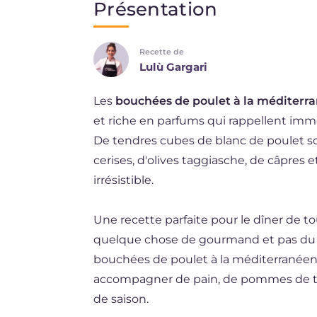
Présentation
EN
Recette de
DE
Lulù Gargari
ES
Les
bouchées de poulet à la méditerr
NL
et riche en parfums qui rappellent immé
BR
De tendres cubes de blanc de poulet so
cerises, d'olives taggiasche, de câpres 
JA
irrésistible.
Une recette parfaite pour le dîner de to
quelque chose de gourmand et pas du se
bouchées de poulet à la méditerranéen
accompagner de pain, de pommes de 
de saison.