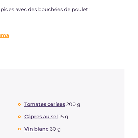
rapides avec des bouchées de poulet :
cuma
Tomates cerises
200 g
Câpres au sel
15 g
Vin blanc
60 g