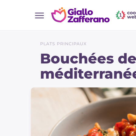
Home
Toutes les recettes
PLATS PRINCIPAUX
Aperitifs
Bouchées de 
Salades
méditerrané
Plats principaux
Boissons et rafraîchissements
Desserts
Accompagnement
Pizzas et focaccia
Gateaux et patisserie