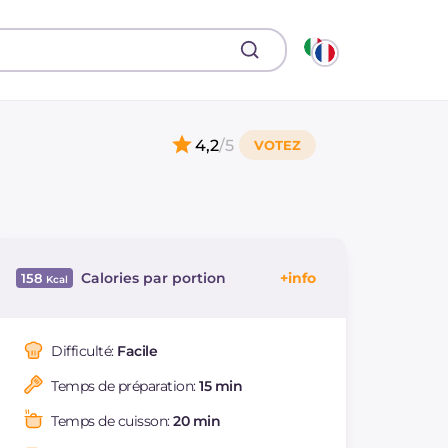
4,2
/5
Calories par portion
158
Énergie
Kcal
158
Glucides
g
8
Difficulté:
Facile
Dont sucres
g
6.9
Temps de préparation:
15 min
Protéine
g
1.5
Graisses
g
13.4
Temps de cuisson:
20 min
dont acides gras
g
2.9