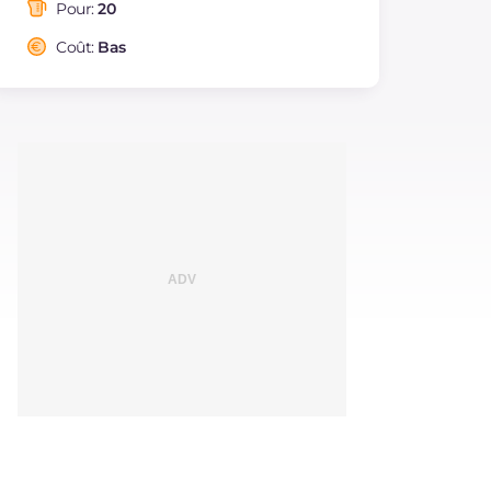
saturés
Pour:
20
Fibre
g
0.1
Coût:
Bas
Cholestérol
mg
54
Sodium
mg
53