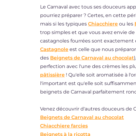
Le Carnaval avec tous ses douceurs app
DE
pourriez préparer ? Certes, en cette pé
BR
mais si les typiques
Chiacchiere
ou les
ES
trop simples et que vous avez envie d
castagnoles fourrées sont exactement ce
NL
Castagnole
est celle que nous préparo
des
Beignets de Carnaval au chocolat
perfection avec l'une des crèmes les plu
pâtissière
! Qu'elle soit aromatisée à l'or
l'important est qu'elle soit suffisamment
beignets de Carnaval parfaitement rond
Venez découvrir d'autres douceurs de Car
Beignets de Carnaval au chocolat
Chiacchiere farcies
Beignets à la ricotta