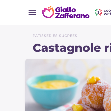
Home
Toutes les recettes
PÂTISSERIES SUCRÉES
Aperitifs
Castagnole r
Salades
Plats principaux
Boissons et rafraîchissements
Desserts
Accompagnement
Pizzas et focaccia
Gateaux et patisserie