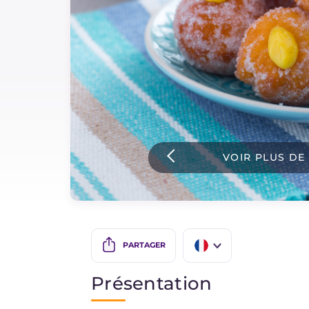
Sauces
Dernieres recettes
IT Website
VOIR PLUS DE
Facebook
Instagram
TikTok
YouTube
PARTAGER
IT
Présentation
EN