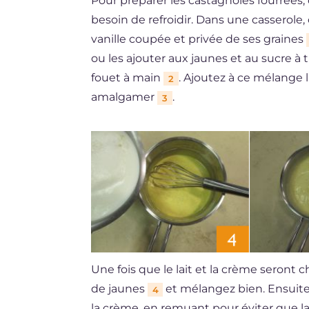
Pour préparer les castagnoles fourrées
besoin de refroidir. Dans une casserole, 
vanille coupée et privée de ses graines
ou les ajouter aux jaunes et au sucre à 
fouet à main
. Ajoutez à ce mélange
2
amalgamer
.
3
Une fois que le lait et la crème seront c
de jaunes
et mélangez bien. Ensuite,
4
la crème, en remuant pour éviter que la