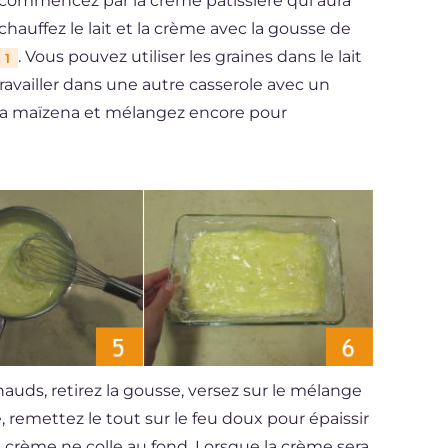
, commencez par la crème pâtissière qui aura
chauffez le lait et la crème avec la gousse de
. Vous pouvez utiliser les graines dans le lait
1
travailler dans une autre casserole avec un
 la maïzena et mélangez encore pour
hauds, retirez la gousse, versez sur le mélange
 remettez le tout sur le feu doux pour épaissir
 crème ne colle au fond. Lorsque la crème sera