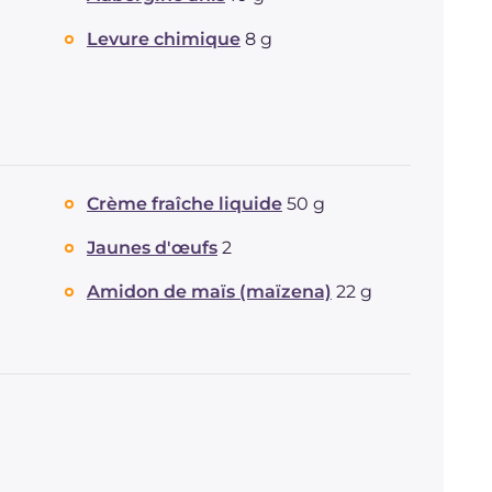
Cholestérol
mg
54
Levure chimique
8 g
Sodium
mg
53
Crème fraîche liquide
50 g
Jaunes d'œufs
2
Amidon de maïs (maïzena)
22 g