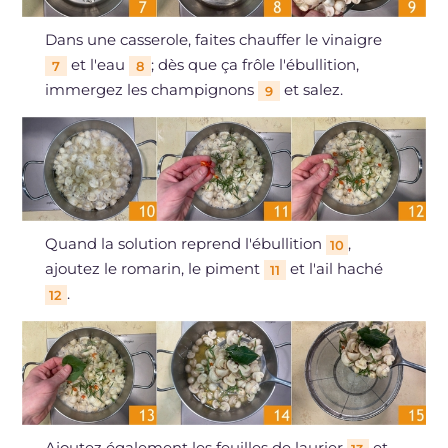
Dans une casserole, faites chauffer le vinaigre
et l'eau
; dès que ça frôle l'ébullition,
7
8
immergez les champignons
et salez.
9
Quand la solution reprend l'ébullition
,
10
ajoutez le romarin, le piment
et l'ail haché
11
.
12
Ajoutez également les feuilles de laurier
et