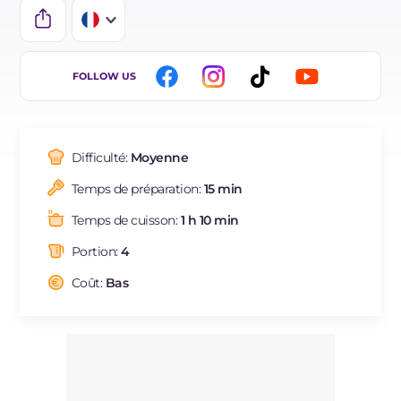
IT
FOLLOW US
EN
DE
Difficulté:
Moyenne
ES
Temps de préparation:
15 min
BR
Temps de cuisson:
1 h 10 min
NL
Portion:
4
Coût:
Bas