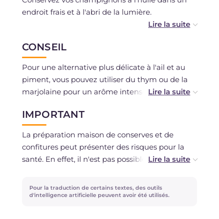
endroit frais et à l'abri de la lumière.
Étant une préparation maison, nous vous
CONSEIL
recommandons de consommer les
champignons dans les 6 mois. Si vous
Pour une alternative plus délicate à l'ail et au
remarquez des signes d'altération, comme des
piment, vous pouvez utiliser du thym ou de la
bulles d'air qui remontent du fond vers le
marjolaine pour un arôme intense mais
couvercle ou l'huile qui devient opaque, la
équilibré.
conserve pourrait ne pas être sûre à
IMPORTANT
Si vous utilisez d'autres types de champignons,
consommer. En cas de doute, il est fondamental
le temps de blanchiment dans l'eau et le
de ne pas goûter ni consommer le produit.
La préparation maison de conserves et de
vinaigre est presque toujours le même ; cela
confitures peut présenter des risques pour la
dépend toujours de la taille et du type de
santé. En effet, il n'est pas possible dans un
champignons.
cadre domestique de créer les conditions et les
mesures nécessaires pour garantir la sécurité et
Pour la traduction de certains textes, des outils
l'aptitude des aliments, ce qui, au contraire, les
d'intelligence artificielle peuvent avoir été utilisés.
procédures industrielles peuvent assurer pour