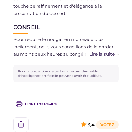
touche de raffinement et d'élégance à la
présentation du dessert.
CONSEIL
Pour réduire le nougat en morceaux plus
facilement, nous vous conseillons de le garder
au moins deux heures au congélateur pour le
rendre aussi solide que possible et le couper
plus facilement sans qu'il ne colle à la lame du
Pour la traduction de certains textes, des outils
couteau, puis à celles du mixeur.
d'intelligence artificielle peuvent avoir été utilisés.
Pour servir au mieux la charlotte, nous vous
conseillons de la mettre au congélateur avant
PRINT THE RECIPE
de la présenter à table, de manière à ce qu'en
durcissant, elle soit plus facile à couper en
tranches toutes égales.
3,4