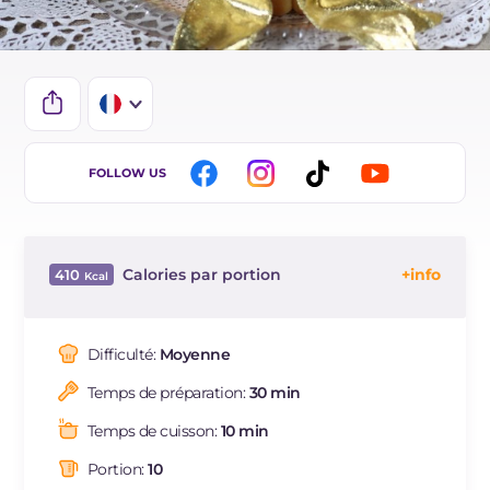
IT
FOLLOW US
EN
DE
Calories par portion
410
ES
Énergie
Kcal
410
BR
Glucides
g
47.8
Difficulté:
Moyenne
NL
Dont sucres
g
42.9
Temps de préparation:
30 min
Protéine
g
8.4
Graisses
g
20.5
Temps de cuisson:
10 min
dont acides gras saturés
g
7.19
Portion:
10
Fibre
g
1.1