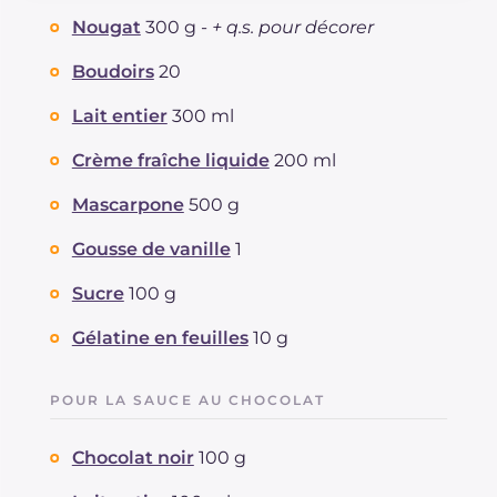
Glucides
g
47.8
Nougat
300 g -
+ q.s. pour décorer
Dont sucres
g
42.9
Protéine
g
8.4
Boudoirs
20
Graisses
g
20.5
Lait entier
300 ml
dont acides gras saturés
g
7.19
Fibre
g
1.1
Crème fraîche liquide
200 ml
Cholestérol
mg
64
Mascarpone
500 g
Sodium
mg
53
Gousse de vanille
1
Sucre
100 g
Gélatine en feuilles
10 g
POUR LA SAUCE AU CHOCOLAT
Chocolat noir
100 g